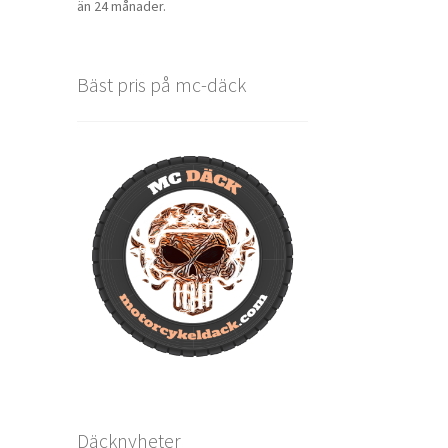
än 24 månader.
Bäst pris på mc-däck
Däcknyheter