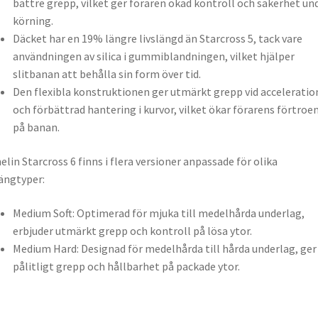
bättre grepp, vilket ger föraren ökad kontroll och säkerhet un
körning.
Däcket har en 19% längre livslängd än Starcross 5, tack vare
användningen av silica i gummiblandningen, vilket hjälper
slitbanan att behålla sin form över tid.
Den flexibla konstruktionen ger utmärkt grepp vid acceleratio
och förbättrad hantering i kurvor, vilket ökar förarens förtroe
på banan.
elin Starcross 6 finns i flera versioner anpassade för olika
ängtyper:
Medium Soft: Optimerad för mjuka till medelhårda underlag,
erbjuder utmärkt grepp och kontroll på lösa ytor.
Medium Hard: Designad för medelhårda till hårda underlag, ger
pålitligt grepp och hållbarhet på packade ytor.