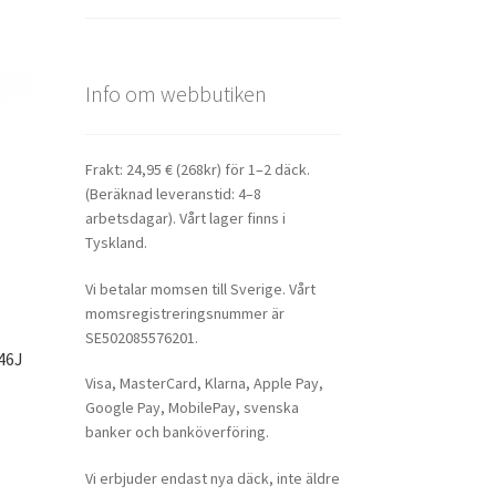
Info om webbutiken
Frakt: 24,95 € (268kr) för 1–2 däck.
(Beräknad leveranstid: 4–8
arbetsdagar). Vårt lager finns i
Tyskland.
Vi betalar momsen till Sverige. Vårt
momsregistreringsnummer är
SE502085576201.
46J
Visa, MasterCard, Klarna, Apple Pay,
Google Pay, MobilePay, svenska
banker och banköverföring.
Vi erbjuder endast nya däck, inte äldre