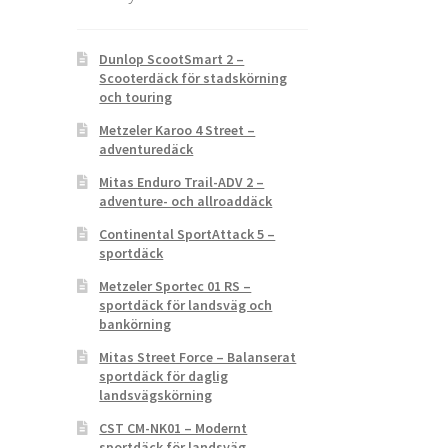
Dunlop ScootSmart 2 –
Scooterdäck för stadskörning
och touring
Metzeler Karoo 4 Street –
adventuredäck
Mitas Enduro Trail-ADV 2 –
adventure- och allroaddäck
Continental SportAttack 5 –
sportdäck
Metzeler Sportec 01 RS –
sportdäck för landsväg och
bankörning
Mitas Street Force – Balanserat
sportdäck för daglig
landsvägskörning
CST CM-NK01 – Modernt
sportdäck för landsväg