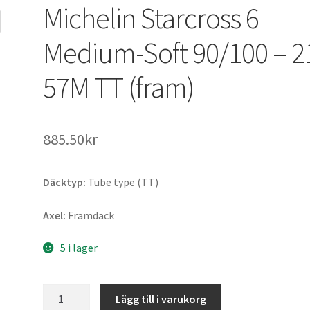
Michelin Starcross 6
Medium-Soft 90/100 – 2
57M TT (fram)
885.50kr
Däcktyp:
Tube type (TT)
Axel:
Framdäck
5 i lager
Michelin
Lägg till i varukorg
Starcross