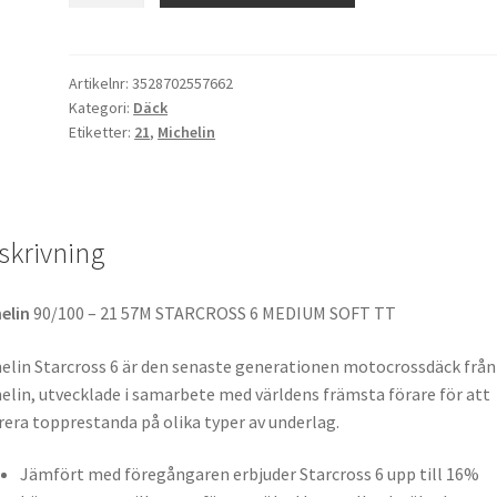
6
Medium-
Soft
Artikelnr:
3528702557662
Kategori:
Däck
90/100
Etiketter:
21
,
Michelin
-
21
57M
TT
skrivning
(fram)
mängd
elin
90/100 – 21 57M STARCROSS 6 MEDIUM SOFT TT
elin Starcross 6 är den senaste generationen motocrossdäck från
elin, utvecklade i samarbete med världens främsta förare för att
rera topprestanda på olika typer av underlag.
Jämfört med föregångaren erbjuder Starcross 6 upp till 16%