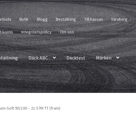
artsida
Butik
Blogg
Beställning
Till kassan
Varukorg
tt konto
Integritetspolicy
Om oss
ställning
Däck ABC
Däcktest
Märken
um-Soft 90/100 – 21 57M TT (fram)