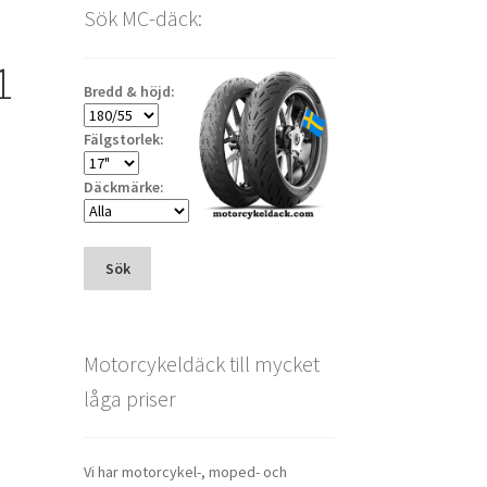
Sök MC-däck:
1
Bredd & höjd:
Fälgstorlek:
Däckmärke:
Sök
Motorcykeldäck till mycket
låga priser
Vi har motorcykel-, moped- och