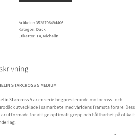
5
Medium
90/100
Artikelnr:
3528706494406
Kategori:
Däck
-
Etiketter:
14
,
Michelin
14
49M
TT
(bak)
skrivning
mängd
HELIN STARCROSS 5 MEDIUM
elin Starcross 5 är en serie högpresterande motocross- och
rodäck utvecklade i samarbete med världens främsta förare. Des
 är utformade för att ge optimalt grepp och hållbarhet på olika t
nderlag.