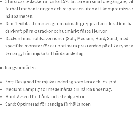
Starcross 5-däcken är cirka 15% lättare än sina föregångare, vi
förbättrar hanteringen och responsen utan att kompromissa
hållbarheten.
Den flexibla stommen ger maximalt grepp vid acceleration, bä
drivkraft på raksträckor och utmärkt fäste i kurvor.
Däcken finns i olika versioner (Soft, Medium, Hard, Sand) med
specifika mönster för att optimera prestandan på olika typer 
terräng, från mjuka till hårda underlag.
ändningsområden:
Soft: Designad för mjuka underlag som lera och lös jord.
Medium: Lämplig för medelhårda till hårda underlag.
Hard: Avsedd för hårda och steniga ytor.
Sand: Optimerad för sandiga förhållanden.