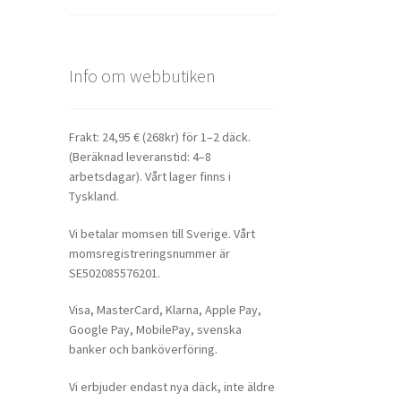
Info om webbutiken
Frakt: 24,95 € (268kr) för 1–2 däck.
(Beräknad leveranstid: 4–8
arbetsdagar). Vårt lager finns i
Tyskland.
Vi betalar momsen till Sverige. Vårt
momsregistreringsnummer är
SE502085576201.
Visa, MasterCard, Klarna, Apple Pay,
Google Pay, MobilePay, svenska
banker och banköverföring.
Vi erbjuder endast nya däck, inte äldre