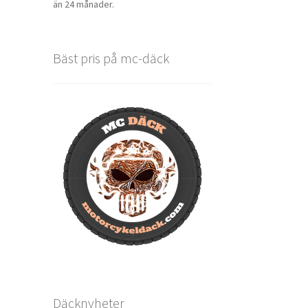
än 24 månader.
Bäst pris på mc-däck
Däcknyheter