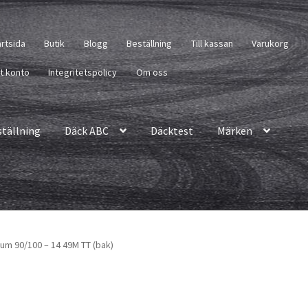
artsida
Butik
Blogg
Beställning
Till kassan
Varukorg
tt konto
Integritetspolicy
Om oss
ställning
Däck ABC
Däcktest
Märken
ium 90/100 – 14 49M TT (bak)