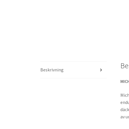
Be
Beskrivning
MIC
Mich
endu
däck
av u