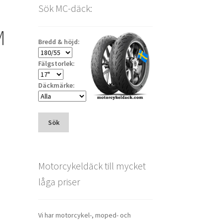
Sök MC-däck:
M
Bredd & höjd:
Fälgstorlek:
Däckmärke:
Sök
Motorcykeldäck till mycket
låga priser
Vi har motorcykel-, moped- och