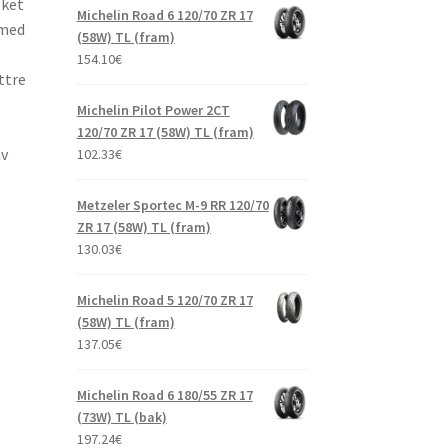
lket
Michelin Road 6 120/70 ZR 17
 med
(58W) TL (fram)
154.10
€
ttre
Michelin Pilot Power 2CT
120/70 ZR 17 (58W) TL (fram)
av
102.33
€
Metzeler Sportec M-9 RR 120/70
ZR 17 (58W) TL (fram)
130.03
€
Michelin Road 5 120/70 ZR 17
(58W) TL (fram)
137.05
€
Michelin Road 6 180/55 ZR 17
(73W) TL (bak)
197.24
€