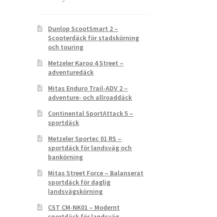
Dunlop ScootSmart 2 –
Scooterdäck för stadskörning
och touring
Metzeler Karoo 4 Street –
adventuredäck
Mitas Enduro Trail-ADV 2 –
adventure- och allroaddäck
Continental SportAttack 5 –
sportdäck
Metzeler Sportec 01 RS –
sportdäck för landsväg och
bankörning
Mitas Street Force – Balanserat
sportdäck för daglig
landsvägskörning
CST CM-NK01 – Modernt
sportdäck för landsväg