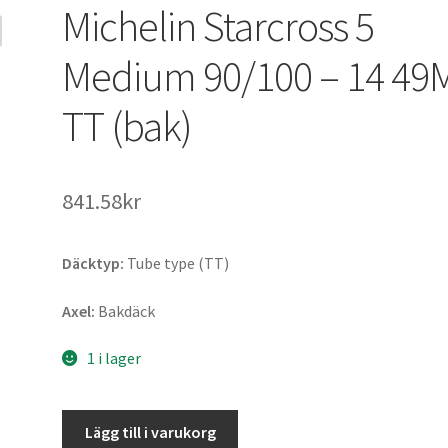
Michelin Starcross 5
Medium 90/100 – 14 49
TT (bak)
841.58kr
Däcktyp:
Tube type (TT)
Axel:
Bakdäck
1 i lager
Michelin
Lägg till i varukorg
Starcross