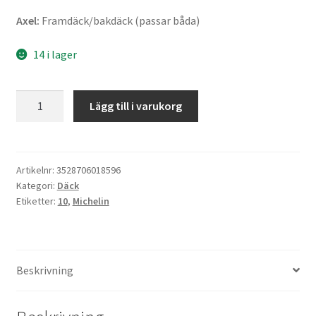
Axel:
Framdäck/bakdäck (passar båda)
14 i lager
Michelin
Lägg till i varukorg
S
1
80/90
-
Artikelnr:
3528706018596
Kategori:
Däck
10
Etiketter:
10
,
Michelin
44J
TL
(fram/bak)
mängd
Beskrivning