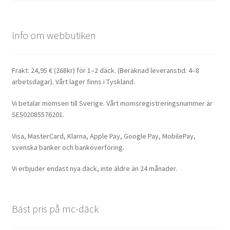
Info om webbutiken
Frakt: 24,95 € (268kr) för 1–2 däck. (Beräknad leveranstid: 4–8
arbetsdagar). Vårt lager finns i Tyskland.
Vi betalar momsen till Sverige. Vårt momsregistreringsnummer är
SE502085576201.
Visa, MasterCard, Klarna, Apple Pay, Google Pay, MobilePay,
svenska banker och banköverföring.
Vi erbjuder endast nya däck, inte äldre än 24 månader.
Bäst pris på mc-däck