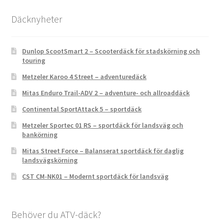
Däcknyheter
Dunlop ScootSmart 2 – Scooterdäck för stadskörning och
touring
Metzeler Karoo 4 Street – adventuredäck
Mitas Enduro Trail-ADV 2 – adventure- och allroaddäck
Continental SportAttack 5 – sportdäck
Metzeler Sportec 01 RS – sportdäck för landsväg och
bankörning
Mitas Street Force – Balanserat sportdäck för daglig
landsvägskörning
CST CM-NK01 – Modernt sportdäck för landsväg
Behöver du ATV-däck?