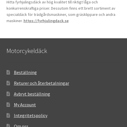
Hitta fyrhjulingsdäck av hög kvalitet till riktigt låga och
konkurrenskraftiga priser. Dessutom finns ett brett sortiment av
specialdäck för trädgårdsmaskiner, som gräsklippare och andra
maskiner.
https://fyrhjulingdack.se
Motorcykeldäck
Beställning
Returer och återbetalningar
Avbryt beställning
My Account
Integritetspolicy
Om oss