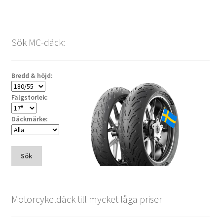
Sök MC-däck:
Bredd & höjd:
Fälgstorlek:
Däckmärke:
Sök
Motorcykeldäck till mycket låga priser