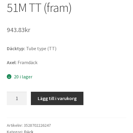
51M TT (fram)
943.83kr
Däcktyp:
Tube type (TT)
Axel:
Framdäck
20 i lager
Michelin
Lägg till i varukorg
Starcross
6
Medium-
Soft
Artikelnr:
3528702226247
Kategori:
Däck
80/100