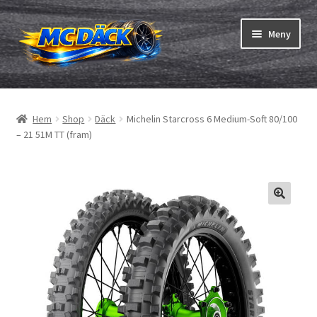
Hoppa
Hoppa
Meny
till
till
navigering
innehåll
Expand
Däck
underm
Hem
Shop
Däck
Michelin Starcross 6 Medium-Soft 80/100
Expand
Slangar & fälgband
– 21 51M TT (fram)
underm
Beställning
Expand
Däck ABC
underm
Däcktest
Expand
Märken
underm
Om oss