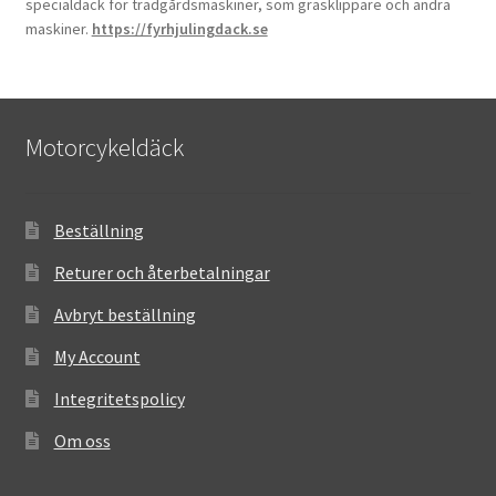
specialdäck för trädgårdsmaskiner, som gräsklippare och andra
maskiner.
https://fyrhjulingdack.se
Motorcykeldäck
Beställning
Returer och återbetalningar
Avbryt beställning
My Account
Integritetspolicy
Om oss