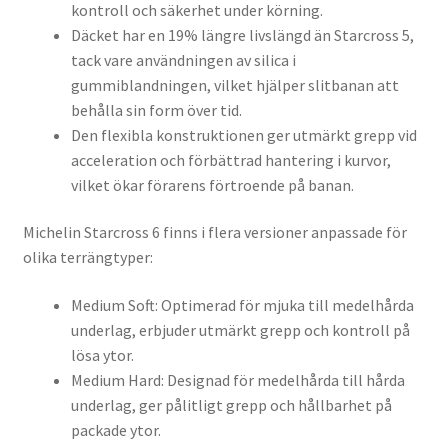
kontroll och säkerhet under körning.
Däcket har en 19% längre livslängd än Starcross 5,
tack vare användningen av silica i
gummiblandningen, vilket hjälper slitbanan att
behålla sin form över tid.
Den flexibla konstruktionen ger utmärkt grepp vid
acceleration och förbättrad hantering i kurvor,
vilket ökar förarens förtroende på banan.
Michelin Starcross 6 finns i flera versioner anpassade för
olika terrängtyper:
Medium Soft: Optimerad för mjuka till medelhårda
underlag, erbjuder utmärkt grepp och kontroll på
lösa ytor.
Medium Hard: Designad för medelhårda till hårda
underlag, ger pålitligt grepp och hållbarhet på
packade ytor.