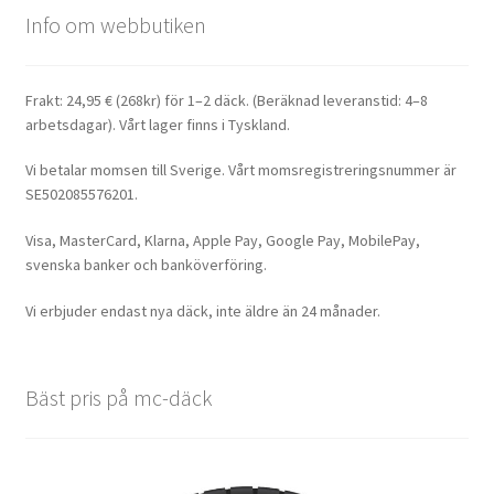
Info om webbutiken
Frakt: 24,95 € (268kr) för 1–2 däck. (Beräknad leveranstid: 4–8
arbetsdagar). Vårt lager finns i Tyskland.
Vi betalar momsen till Sverige. Vårt momsregistreringsnummer är
SE502085576201.
Visa, MasterCard, Klarna, Apple Pay, Google Pay, MobilePay,
svenska banker och banköverföring.
Vi erbjuder endast nya däck, inte äldre än 24 månader.
Bäst pris på mc-däck