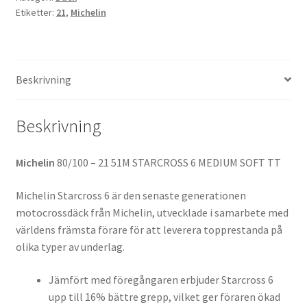
Etiketter:
21
,
Michelin
-
21
51M
TT
Beskrivning
(fram)
mängd
Beskrivning
Michelin
80/100 – 21 51M STARCROSS 6 MEDIUM SOFT TT
Michelin Starcross 6 är den senaste generationen
motocrossdäck från Michelin, utvecklade i samarbete med
världens främsta förare för att leverera topprestanda på
olika typer av underlag.
Jämfört med föregångaren erbjuder Starcross 6
upp till 16% bättre grepp, vilket ger föraren ökad