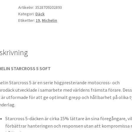
70/100
Artikelnr:
3528709202893
Kategori:
Däck
-
Etiketter:
19
,
Michelin
19
42M
TT
(fram)
skrivning
mängd
HELIN STARCROSS 5 SOFT
elin Starcross 5 är en serie högpresterande motocross- och
rodäck utvecklade i samarbete med världens främsta förare. Des
 är utformade för att ge optimalt grepp och hållbarhet på olika t
nderlag.
Starcross 5-däcken är cirka 15% lättare än sina föregångare, vi
förbättrar hanteringen och responsen utan att kompromissa