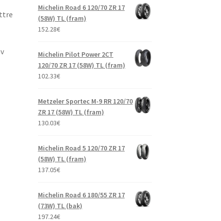
Michelin Road 6 120/70 ZR 17
ttre
(58W) TL (fram)
152.28
€
av
Michelin Pilot Power 2CT
120/70 ZR 17 (58W) TL (fram)
102.33
€
Metzeler Sportec M-9 RR 120/70
ZR 17 (58W) TL (fram)
130.03
€
Michelin Road 5 120/70 ZR 17
(58W) TL (fram)
137.05
€
Michelin Road 6 180/55 ZR 17
(73W) TL (bak)
197.24
€