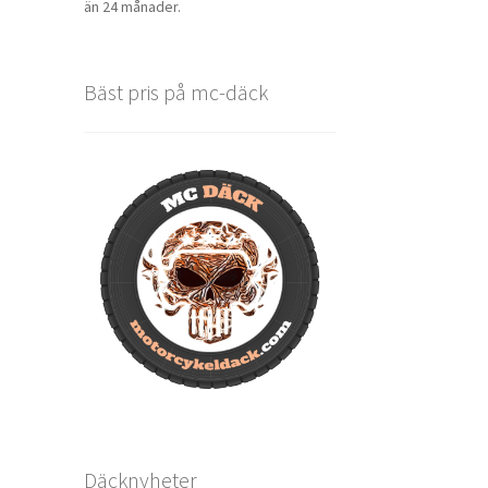
än 24 månader.
Bäst pris på mc-däck
Däcknyheter