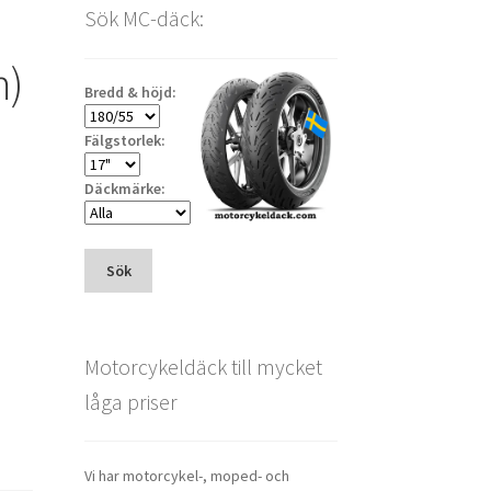
Sök MC-däck:
m)
Bredd & höjd:
Fälgstorlek:
Däckmärke:
Sök
Motorcykeldäck till mycket
låga priser
Vi har motorcykel-, moped- och