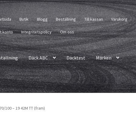
artsida
Butik
Blogg
Beställning
Till kassan
Varukorg
tt konto
Integritetspolicy
Om oss
ställning
Däck ABC
Däcktest
Märken
 70/100 – 19 42M TT (fram)