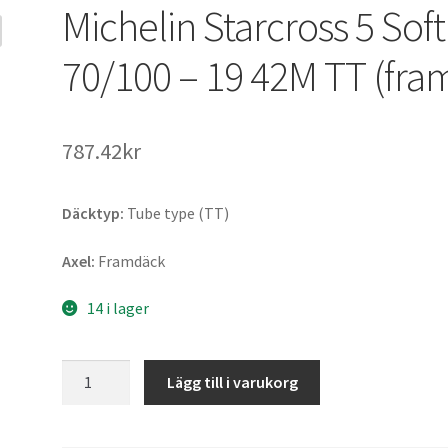
Michelin Starcross 5 Soft
70/100 – 19 42M TT (fra
787.42kr
Däcktyp:
Tube type (TT)
Axel:
Framdäck
14 i lager
Michelin
Lägg till i varukorg
Starcross
5
Soft