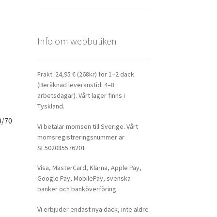
Info om webbutiken
Frakt: 24,95 € (268kr) för 1–2 däck.
(Beräknad leveranstid: 4–8
arbetsdagar). Vårt lager finns i
Tyskland.
0/70
Vi betalar momsen till Sverige. Vårt
momsregistreringsnummer är
SE502085576201.
Visa, MasterCard, Klarna, Apple Pay,
Google Pay, MobilePay, svenska
banker och banköverföring.
Vi erbjuder endast nya däck, inte äldre