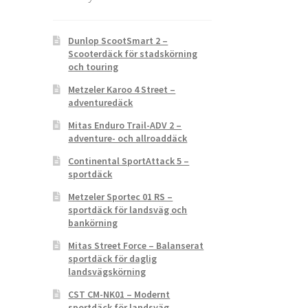
Dunlop ScootSmart 2 –
Scooterdäck för stadskörning
och touring
Metzeler Karoo 4 Street –
adventuredäck
Mitas Enduro Trail-ADV 2 –
adventure- och allroaddäck
Continental SportAttack 5 –
sportdäck
Metzeler Sportec 01 RS –
sportdäck för landsväg och
bankörning
Mitas Street Force – Balanserat
sportdäck för daglig
landsvägskörning
CST CM-NK01 – Modernt
sportdäck för landsväg