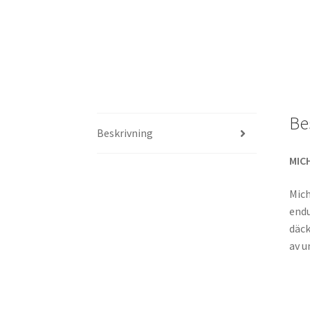
Be
Beskrivning
MIC
Mich
endu
däck
av u