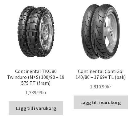
Continental TKC 80
Continental ContiGo!
Twinduro (M+S) 100/90 – 19
140/80 – 17 69V TL (bak)
57S TT (fram)
1,810.90kr
1,339.99kr
Lägg till i varukorg
Lägg till i varukorg