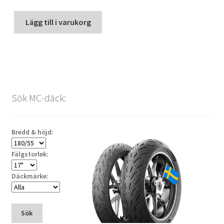
Lägg till i varukorg
Sök MC-däck:
Bredd & höjd:
Fälgstorlek:
Däckmärke:
Sök