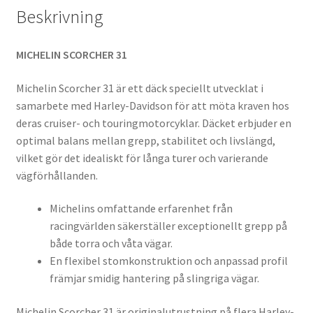
Beskrivning
MICHELIN SCORCHER 31
Michelin Scorcher 31 är ett däck speciellt utvecklat i
samarbete med Harley-Davidson för att möta kraven hos
deras cruiser- och touringmotorcyklar. Däcket erbjuder en
optimal balans mellan grepp, stabilitet och livslängd,
vilket gör det idealiskt för långa turer och varierande
vägförhållanden.
Michelins omfattande erfarenhet från
racingvärlden säkerställer exceptionellt grepp på
både torra och våta vägar.
En flexibel stomkonstruktion och anpassad profil
främjar smidig hantering på slingriga vägar.
Michelin Scorcher 31 är originalutrustning på flera Harley-