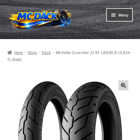
Hoppa
Hoppa
Meny
till
till
navigering
innehåll
Expand
Däck
underm
Hem
Shop
Däck
Michelin Scorcher 31 Rf. 180/65 B 16 81H
Expand
Slangar & fälgband
TL (bak)
underm
Beställning
Expand
Däck ABC
underm
Däcktest
Expand
Märken
underm
Om oss