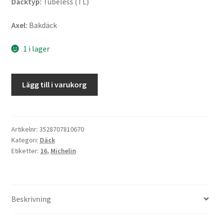
Däcktyp:
Tubeless (TL)
Axel:
Bakdäck
1 i lager
Michelin
Lägg till i varukorg
Scorcher
31
Rf.
180/65
Artikelnr:
3528707810670
Kategori:
Däck
B
Etiketter:
16
,
Michelin
16
81H
TL
(bak)
Beskrivning
mängd