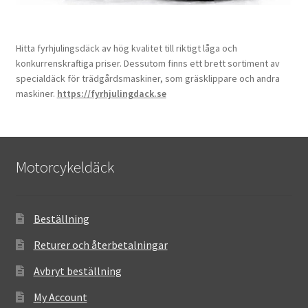
Hitta fyrhjulingsdäck av hög kvalitet till riktigt låga och
konkurrenskraftiga priser. Dessutom finns ett brett sortiment av
specialdäck för trädgårdsmaskiner, som gräsklippare och andra
maskiner.
https://fyrhjulingdack.se
Motorcykeldäck
Beställning
Returer och återbetalningar
Avbryt beställning
My Account