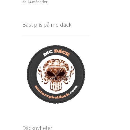
än 24 månader.
Bäst pris på mc-däck
Däcknyheter