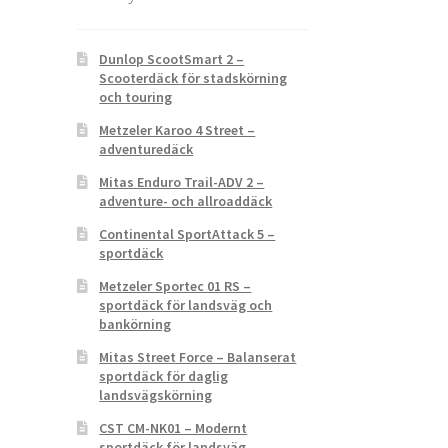
Dunlop ScootSmart 2 –
Scooterdäck för stadskörning
och touring
Metzeler Karoo 4 Street –
adventuredäck
Mitas Enduro Trail-ADV 2 –
adventure- och allroaddäck
Continental SportAttack 5 –
sportdäck
Metzeler Sportec 01 RS –
sportdäck för landsväg och
bankörning
Mitas Street Force – Balanserat
sportdäck för daglig
landsvägskörning
CST CM-NK01 – Modernt
sportdäck för landsväg