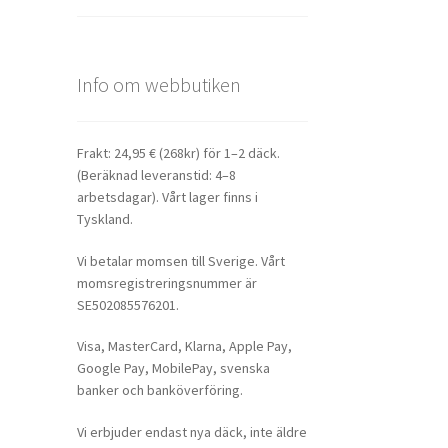
Info om webbutiken
Frakt: 24,95 € (268kr) för 1–2 däck.
(Beräknad leveranstid: 4–8
arbetsdagar). Vårt lager finns i
Tyskland.
Vi betalar momsen till Sverige. Vårt
momsregistreringsnummer är
SE502085576201.
Visa, MasterCard, Klarna, Apple Pay,
Google Pay, MobilePay, svenska
banker och banköverföring.
Vi erbjuder endast nya däck, inte äldre