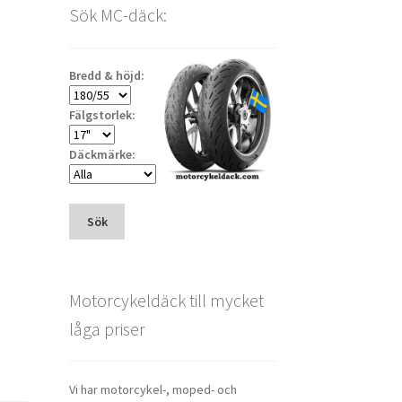
Sök MC-däck:
Bredd & höjd:
Fälgstorlek:
Däckmärke:
Sök
Motorcykeldäck till mycket
låga priser
Vi har motorcykel-, moped- och