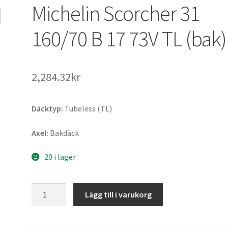
Michelin Scorcher 31
160/70 B 17 73V TL (bak)
2,284.32kr
Däcktyp:
Tubeless (TL)
Axel:
Bakdäck
20 i lager
Michelin
Lägg till i varukorg
Scorcher
31
160/70