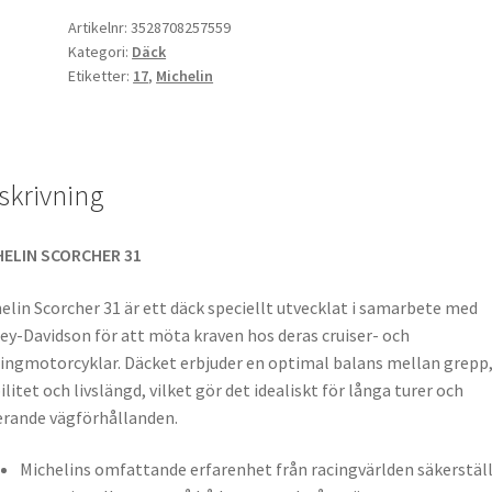
B
Artikelnr:
3528708257559
Kategori:
Däck
17
Etiketter:
17
,
Michelin
73V
TL
(bak)
mängd
skrivning
HELIN SCORCHER 31
elin Scorcher 31 är ett däck speciellt utvecklat i samarbete med
ey-Davidson för att möta kraven hos deras cruiser- och
ingmotorcyklar. Däcket erbjuder en optimal balans mellan grepp
ilitet och livslängd, vilket gör det idealiskt för långa turer och
erande vägförhållanden.
Michelins omfattande erfarenhet från racingvärlden säkerstäl