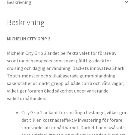
Beskrivning
(bak)
mängd
Beskrivning
MICHELIN CITY GRIP 2
Michelin City Grip 2 är det perfekta valet för förare av
scootrar och mopeder som söker pålitliga däck för
cruising och daglig användning. Däckets innovativa Shark
Tooth-mönster och silikabaserade gummiblandning
säkerställer utmärkt grepp på både torra och våta vägar,
vilket ger föraren ökad säkerhet under varierande
väderförhållanden.
City Grip 2 är känt för sin långa livslängd, vilket gör
det till en kostnadseffektiv investering för förare
som värdesätter hållbarhet. Däcket har också valts