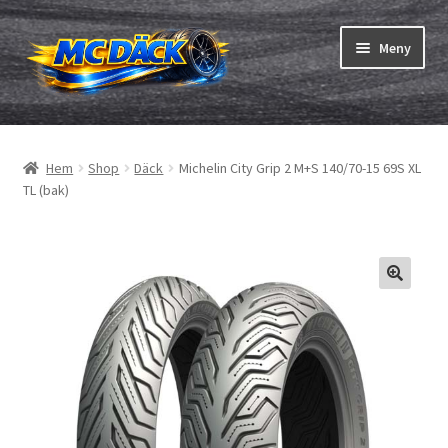
Hoppa
Hoppa
Meny
till
till
navigering
innehåll
Expand
Däck
underm
Hem
Shop
Däck
Michelin City Grip 2 M+S 140/70-15 69S XL
Expand
Slangar & fälgband
TL (bak)
underm
Beställning
Expand
Däck ABC
underm
Däcktest
Expand
Märken
underm
Om oss