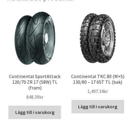
Continental SportAttack
Continental TKC 80 (M+S)
120/70 ZR 17 (58W) TL
130/80 – 17 65T TL (bak)
(fram)
1,497.34kr
848.39kr
Lägg till i varukorg
Lägg till i varukorg