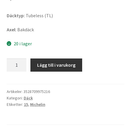
Däcktyp:
Tubeless (TL)
Axel:
Bakdäck
20 i lager
Michelin
Lägg till i varukorg
City
Grip
2
M+S
Artikelnr:
3528709975216
Kategori:
Däck
140/70-
Etiketter:
15
,
Michelin
15
69S
XL
TL