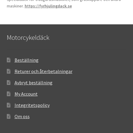
maskiner.
https://fyrhjulingdack.se
Motorcykeldäck
Beställning
Returer och återbetalningar
Avbryt beställning
My Account
Integritetspolicy
Om oss