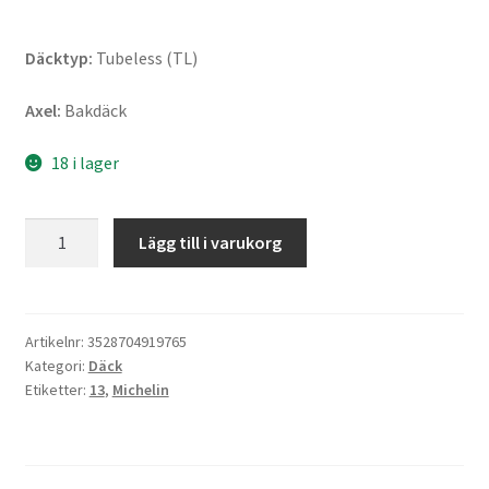
Däcktyp:
Tubeless (TL)
Axel:
Bakdäck
18 i lager
Michelin
Lägg till i varukorg
City
Grip
2
Rf.
Artikelnr:
3528704919765
Kategori:
Däck
(M+S)
Etiketter:
13
,
Michelin
140/60
-
13
63S