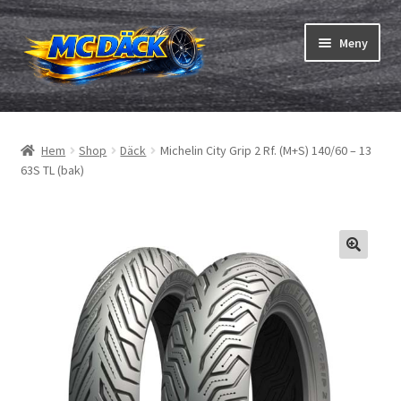
Hoppa
Hoppa
Meny
till
till
navigering
innehåll
Expand
Däck
underm
Hem
Shop
Däck
Michelin City Grip 2 Rf. (M+S) 140/60 – 13
Expand
Slangar & fälgband
63S TL (bak)
underm
Beställning
Expand
Däck ABC
underm
Däcktest
Expand
Märken
underm
Om oss