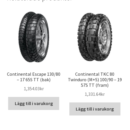
Continental Escape 130/80
Continental TKC 80
– 17 65S TT (bak)
Twinduro (M+S) 100/90 – 19
57S TT (fram)
1,354.03kr
1,331.64kr
Lägg till i varukorg
Lägg till i varukorg