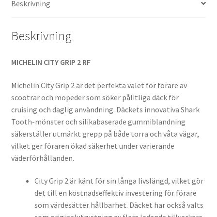
Beskrivning
TL
(bak)
mängd
Beskrivning
MICHELIN CITY GRIP 2 RF
Michelin City Grip 2 är det perfekta valet för förare av
scootrar och mopeder som söker pålitliga däck för
cruising och daglig användning. Däckets innovativa Shark
Tooth-mönster och silikabaserade gummiblandning
säkerställer utmärkt grepp på både torra och våta vägar,
vilket ger föraren ökad säkerhet under varierande
väderförhållanden.
City Grip 2 är känt för sin långa livslängd, vilket gör
det till en kostnadseffektiv investering för förare
som värdesätter hållbarhet. Däcket har också valts