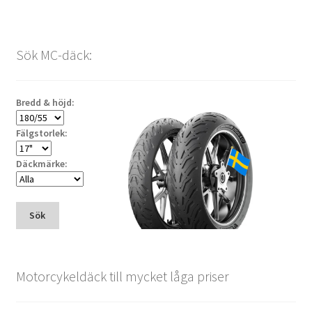
Sök MC-däck:
Bredd & höjd:
Fälgstorlek:
Däckmärke:
Sök
Motorcykeldäck till mycket låga priser