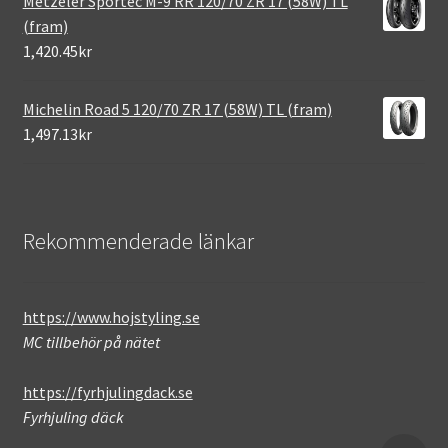
Metzeler Sportec M-9 RR 120/70 ZR 17 (58W) TL
(fram)
1,420.45kr
Michelin Road 5 120/70 ZR 17 (58W) TL (fram)
1,497.13kr
Rekommenderade länkar
https://www.hojstyling.se
MC tillbehör på nätet
https://fyrhjulingdack.se
Fyrhjuling däck