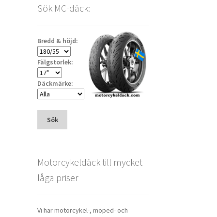
Sök MC-däck:
Bredd & höjd:
Fälgstorlek:
Däckmärke:
Sök
Motorcykeldäck till mycket
låga priser
Vi har motorcykel-, moped- och