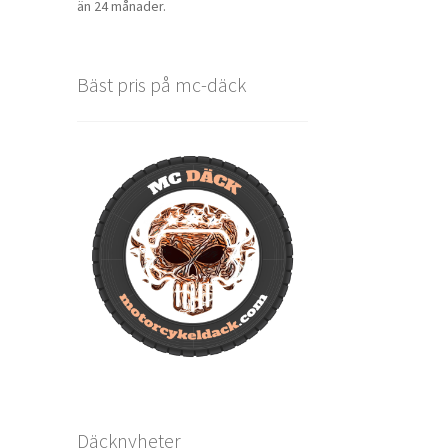
än 24 månader.
Bäst pris på mc-däck
Däcknyheter