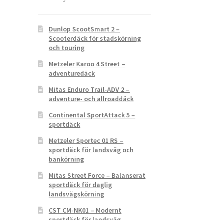
Dunlop ScootSmart 2 –
Scooterdäck för stadskörning
och touring
Metzeler Karoo 4 Street –
adventuredäck
Mitas Enduro Trail-ADV 2 –
adventure- och allroaddäck
Continental SportAttack 5 –
sportdäck
Metzeler Sportec 01 RS –
sportdäck för landsväg och
bankörning
Mitas Street Force – Balanserat
sportdäck för daglig
landsvägskörning
CST CM-NK01 – Modernt
sportdäck för landsväg