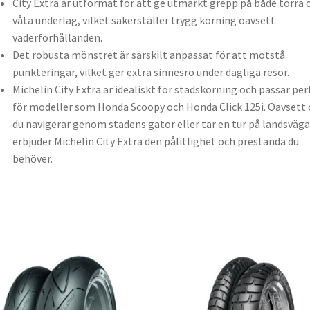
City Extra är utformat för att ge utmärkt grepp på både torra 
våta underlag, vilket säkerställer trygg körning oavsett
väderförhållanden.
Det robusta mönstret är särskilt anpassat för att motstå
punkteringar, vilket ger extra sinnesro under dagliga resor.
Michelin City Extra är idealiskt för stadskörning och passar per
för modeller som Honda Scoopy och Honda Click 125i. Oavsett
du navigerar genom stadens gator eller tar en tur på landsväga
erbjuder Michelin City Extra den pålitlighet och prestanda du
behöver.