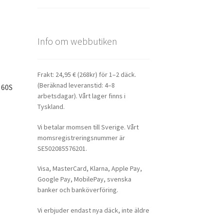
Info om webbutiken
Frakt: 24,95 € (268kr) för 1–2 däck.
(Beräknad leveranstid: 4–8
 60S
arbetsdagar). Vårt lager finns i
Tyskland.
Vi betalar momsen till Sverige. Vårt
momsregistreringsnummer är
SE502085576201.
Visa, MasterCard, Klarna, Apple Pay,
Google Pay, MobilePay, svenska
banker och banköverföring.
Vi erbjuder endast nya däck, inte äldre