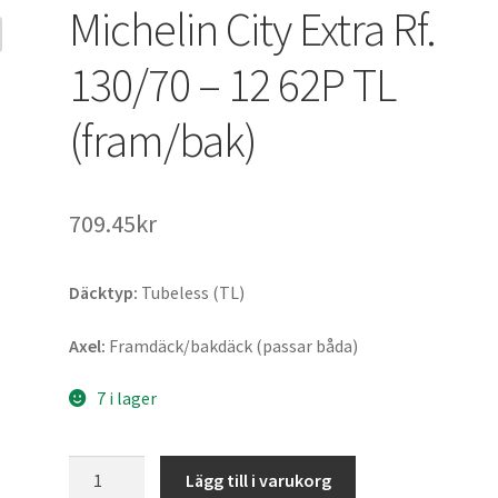
Michelin City Extra Rf.
130/70 – 12 62P TL
(fram/bak)
709.45kr
Däcktyp:
Tubeless (TL)
Axel:
Framdäck/bakdäck (passar båda)
7 i lager
Michelin
Lägg till i varukorg
City