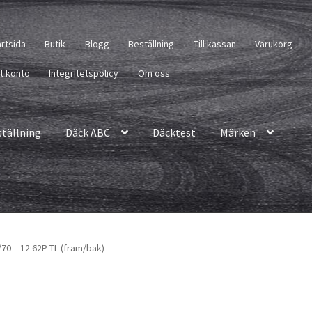
artsida
Butik
Blogg
Beställning
Till kassan
Varukorg
tt konto
Integritetspolicy
Om oss
ställning
Däck ABC
Däcktest
Märken
0/70 – 12 62P TL (fram/bak)