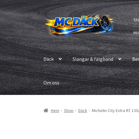
Hoppa
Hoppa
St
till
till
navigering
innehåll
Mi
Däck
Slangar & fälgband
Be
Om oss
Hem
Shop
Däck
Michelin City Extra Rf. 13