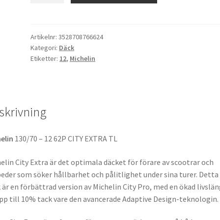
Extra
Rf.
130/70
Artikelnr:
3528708766624
Kategori:
Däck
-
Etiketter:
12
,
Michelin
12
62P
TL
(fram/bak)
skrivning
mängd
elin
130/70 – 12 62P CITY EXTRA TL
elin City Extra är det optimala däcket för förare av scootrar och
der som söker hållbarhet och pålitlighet under sina turer. Detta
 är en förbättrad version av Michelin City Pro, med en ökad livslä
pp till 10% tack vare den avancerade Adaptive Design-teknologin.