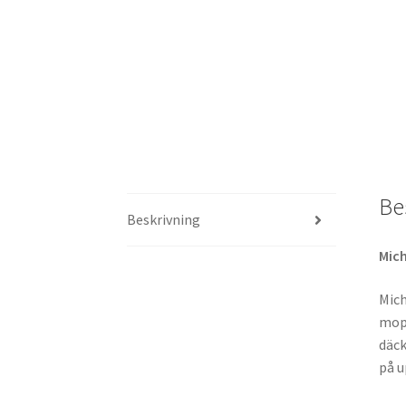
Be
Beskrivning
Mich
Mich
mope
däck
på u