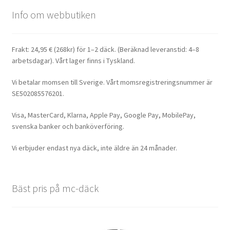
Info om webbutiken
Frakt: 24,95 € (268kr) för 1–2 däck. (Beräknad leveranstid: 4–8
arbetsdagar). Vårt lager finns i Tyskland.
Vi betalar momsen till Sverige. Vårt momsregistreringsnummer är
SE502085576201.
Visa, MasterCard, Klarna, Apple Pay, Google Pay, MobilePay,
svenska banker och banköverföring.
Vi erbjuder endast nya däck, inte äldre än 24 månader.
Bäst pris på mc-däck