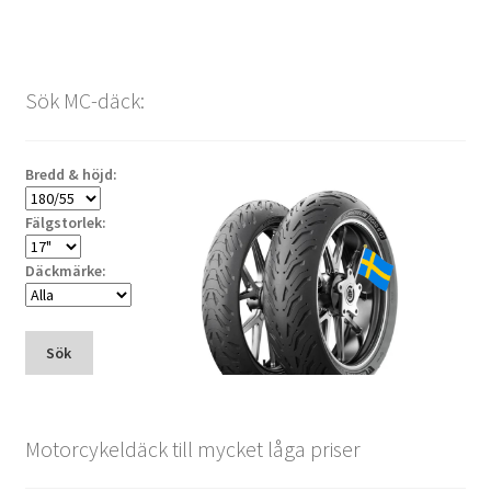
Sök MC-däck:
Bredd & höjd:
Fälgstorlek:
Däckmärke:
Sök
Motorcykeldäck till mycket låga priser