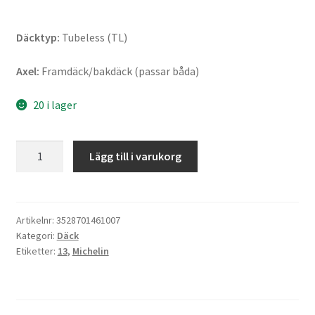
Däcktyp:
Tubeless (TL)
Axel:
Framdäck/bakdäck (passar båda)
20 i lager
Michelin
Lägg till i varukorg
Power
Pure
SC
130/60
Artikelnr:
3528701461007
Kategori:
Däck
-
Etiketter:
13
,
Michelin
13
53P
TL
(fram/bak)