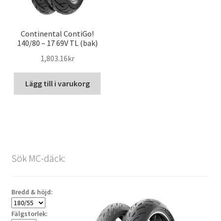
Continental ContiGo!
140/80 – 17 69V TL (bak)
1,803.16kr
Lägg till i varukorg
Sök MC-däck:
Bredd & höjd:
Fälgstorlek: