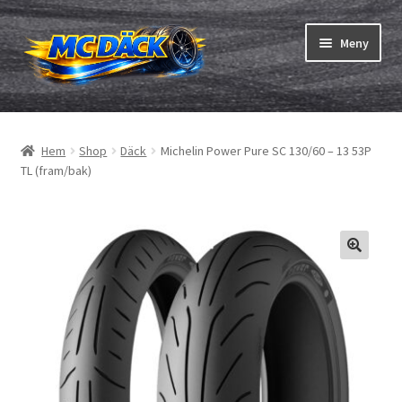
Hoppa
Hoppa
Meny
till
till
navigering
innehåll
Expand
Däck
underm
Hem
Shop
Däck
Michelin Power Pure SC 130/60 – 13 53P
Expand
Slangar & fälgband
TL (fram/bak)
underm
Beställning
Expand
Däck ABC
underm
Däcktest
Expand
Märken
underm
Om oss