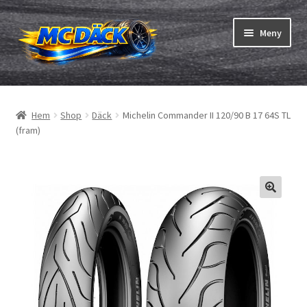
Hoppa
Hoppa
Meny
till
till
navigering
innehåll
Expand
Däck
underm
Hem
Shop
Däck
Michelin Commander II 120/90 B 17 64S TL
Expand
Slangar & fälgband
(fram)
underm
Beställning
Expand
Däck ABC
underm
Däcktest
Expand
Märken
underm
Om oss