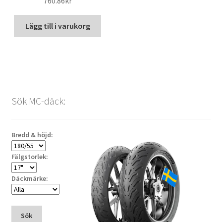
760.86kr
Lägg till i varukorg
Sök MC-däck:
Bredd & höjd:
Fälgstorlek:
Däckmärke:
Sök