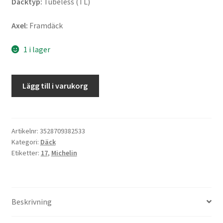
Däcktyp:
Tubeless (TL)
Axel:
Framdäck
1 i lager
Michelin
Lägg till i varukorg
Commander
II
120/90
B
Artikelnr:
3528709382533
Kategori:
Däck
17
Etiketter:
17
,
Michelin
64S
TL
(fram)
mängd
Beskrivning