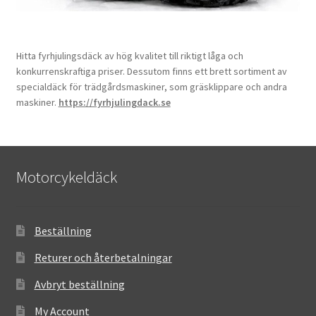
Hitta fyrhjulingsdäck av hög kvalitet till riktigt låga och
konkurrenskraftiga priser. Dessutom finns ett brett sortiment av
specialdäck för trädgårdsmaskiner, som gräsklippare och andra
maskiner.
https://fyrhjulingdack.se
Motorcykeldäck
Beställning
Returer och återbetalningar
Avbryt beställning
My Account