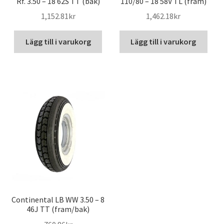
Rf. 3.50 – 18 62S TT (bak)
110/80 – 18 58V TL (fram)
1,152.81kr
1,462.18kr
Lägg till i varukorg
Lägg till i varukorg
Continental LB WW 3.50 – 8
46J TT (fram/bak)