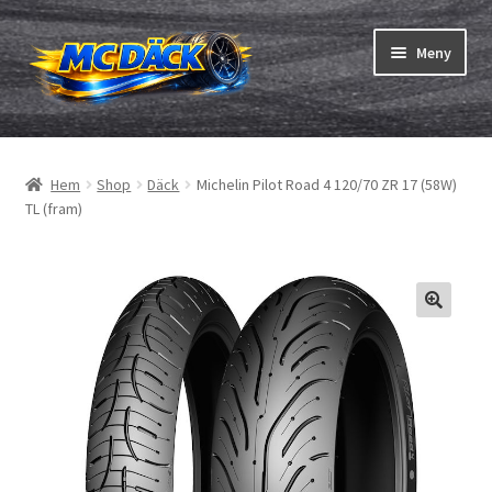
Hoppa
Hoppa
Meny
till
till
navigering
innehåll
Expand
Däck
underm
Hem
Shop
Däck
Michelin Pilot Road 4 120/70 ZR 17 (58W)
Expand
Slangar & fälgband
TL (fram)
underm
Beställning
Expand
Däck ABC
underm
Däcktest
Expand
Märken
underm
Om oss