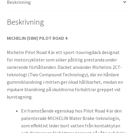
Beskrivning
mängd
Beskrivning
MICHELIN (58W) PILOT ROAD 4
Michelin Pilot Road 4 är ett sport-touringdäck designat
för motorcyklister som söker pålitlig prestanda under
varierande förhållanden. Däcket använder Michelins 2CT-
teknologi (Two Compound Technology), där en hårdare
gummiblandning i mitten ger ökad hållbarhet, medan en
mjukare blandning på skuldrorna förbättrar greppet vid
kurvtagning.
En framstående egenskap hos Pilot Road 4 är den
patenterade MICHELIN Water Brake-teknologin,
som effektivt leder bort vatten från kontaktytan