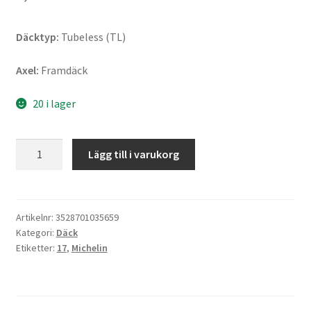
Däcktyp:
Tubeless (TL)
Axel:
Framdäck
20 i lager
Michelin
Lägg till i varukorg
Pilot
Road
4
120/70
Artikelnr:
3528701035659
Kategori:
Däck
ZR
Etiketter:
17
,
Michelin
17
(58W)
TL
(fram)