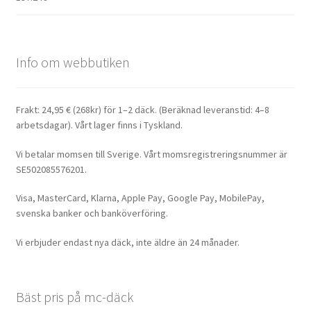
Info om webbutiken
Frakt: 24,95 € (268kr) för 1–2 däck. (Beräknad leveranstid: 4–8
arbetsdagar). Vårt lager finns i Tyskland.
Vi betalar momsen till Sverige. Vårt momsregistreringsnummer är
SE502085576201.
Visa, MasterCard, Klarna, Apple Pay, Google Pay, MobilePay,
svenska banker och banköverföring.
Vi erbjuder endast nya däck, inte äldre än 24 månader.
Bäst pris på mc-däck