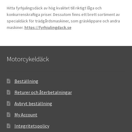
Hitta fyrhjulingsdäck av hög kvalitet till riktigt låga och
konkurrenskraftiga priser. Dessutom finns ett brett sortiment av
specialdäck för trädgårdsmaskiner, som gräsklippare och andra
maskiner.
https://fyrhjulingdack.se
Motorcykeldäck
Beställning
Returer och återbetalningar
Avbryt beställning
My Account
Integritetspolicy