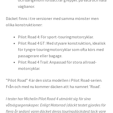
och därigenom förbättrar greppet på våta och hala
vägbanor.
Däcket finns i tre versioner med samma mönster men
olika konstruktioner:
Pilot Road 4: För sport-touringmotorcyklar.
Pilot Road 4 GT: Med styvare konstruktion, idealisk
för tyngre touringmotorcyklar som ofta körs med
passagerare eller bagage.
Pilot Road 4 Trail: Anpassad för stora allroad-
motorcyklar.
”Pilot Road” 4 är den sista modellen i Pilot Road-serien.
Från och med nu kommer däcken att ha namnet ’Road’.
I tester har Michelin Pilot Road 4 utmärkt sig för sina
våtvägsegenskaper. Enligt Motorrad (däckt testet gjordes för
flera år sedan) vann däcket deras touringdäckstest tack vare