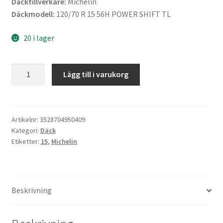
Däcktillverkare:
Michelin
Däckmodell:
120/70 R 15 56H POWER SHIFT TL
20 i lager
Michelin
Lägg till i varukorg
120/70
R
15
56H
Artikelnr:
3528704950409
Kategori:
Däck
POWER
Etiketter:
15
,
Michelin
SHIFT
TL
(fram)
mängd
Beskrivning