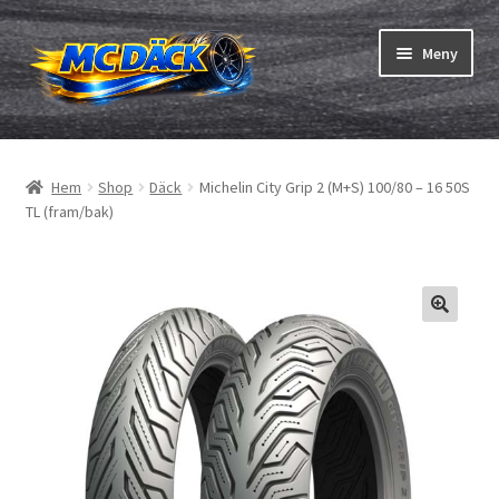
Hoppa
Hoppa
Meny
till
till
navigering
innehåll
Expand
Däck
underm
Hem
Shop
Däck
Michelin City Grip 2 (M+S) 100/80 – 16 50S
Expand
Slangar & fälgband
TL (fram/bak)
underm
Beställning
Expand
Däck ABC
underm
Däcktest
Expand
Märken
underm
Om oss