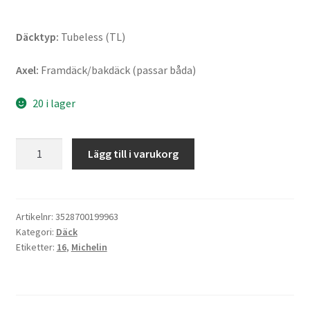
Däcktyp:
Tubeless (TL)
Axel:
Framdäck/bakdäck (passar båda)
20 i lager
Michelin
Lägg till i varukorg
City
Grip
2
(M+S)
Artikelnr:
3528700199963
Kategori:
Däck
100/80
Etiketter:
16
,
Michelin
-
16
50S
TL