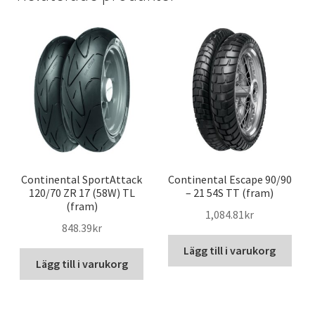
Continental SportAttack
Continental Escape 90/90
120/70 ZR 17 (58W) TL
– 21 54S TT (fram)
(fram)
1,084.81kr
848.39kr
Lägg till i varukorg
Lägg till i varukorg