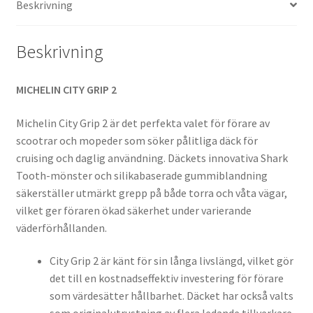
Beskrivning
(fram/bak)
mängd
Beskrivning
MICHELIN CITY GRIP 2
Michelin City Grip 2 är det perfekta valet för förare av
scootrar och mopeder som söker pålitliga däck för
cruising och daglig användning. Däckets innovativa Shark
Tooth-mönster och silikabaserade gummiblandning
säkerställer utmärkt grepp på både torra och våta vägar,
vilket ger föraren ökad säkerhet under varierande
väderförhållanden.
City Grip 2 är känt för sin långa livslängd, vilket gör
det till en kostnadseffektiv investering för förare
som värdesätter hållbarhet. Däcket har också valts