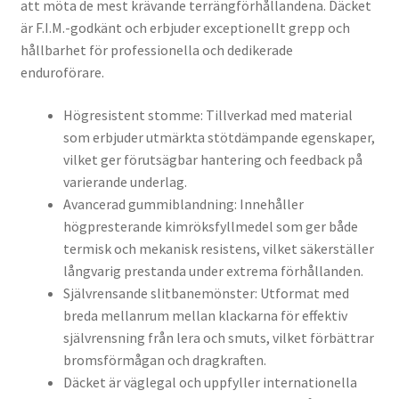
att möta de mest krävande terrängförhållandena. Däcket
är F.I.M.-godkänt och erbjuder exceptionellt grepp och
hållbarhet för professionella och dedikerade
enduroförare.
Högresistent stomme: Tillverkad med material
som erbjuder utmärkta stötdämpande egenskaper,
vilket ger förutsägbar hantering och feedback på
varierande underlag.
Avancerad gummiblandning: Innehåller
högpresterande kimröksfyllmedel som ger både
termisk och mekanisk resistens, vilket säkerställer
långvarig prestanda under extrema förhållanden.
Självrensande slitbanemönster: Utformat med
breda mellanrum mellan klackarna för effektiv
självrensning från lera och smuts, vilket förbättrar
bromsförmågan och dragkraften.
Däcket är väglegal och uppfyller internationella