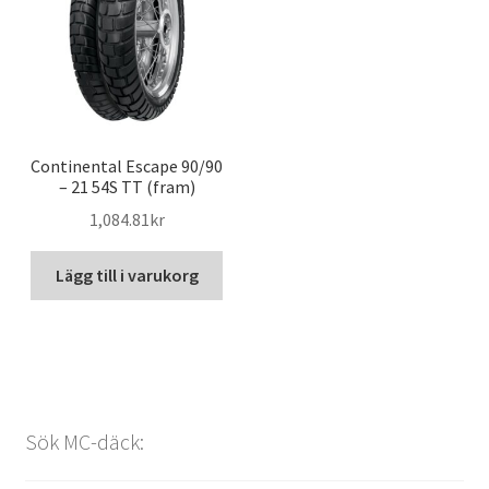
Continental Escape 90/90
– 21 54S TT (fram)
1,084.81kr
Lägg till i varukorg
Sök MC-däck: