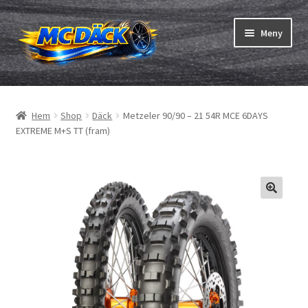
Hoppa
Hoppa
Meny
till
till
navigering
innehåll
Expand
Däck
underm
Hem
Shop
Däck
Metzeler 90/90 – 21 54R MCE 6DAYS
Expand
Slangar & fälgband
EXTREME M+S TT (fram)
underm
Beställning
Expand
Däck ABC
underm
Däcktest
Expand
Märken
underm
Om oss