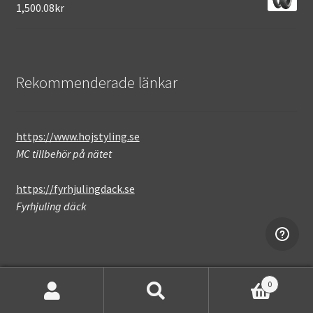
1,500.08kr
Rekommenderade länkar
https://www.hojstyling.se
MC tillbehör på nätet
https://fyrhjulingdack.se
Fyrhjuling däck
0
Sök
Sök
Not found