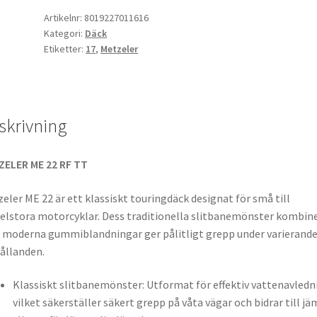
3.00
Artikelnr:
8019227011616
Kategori:
Däck
-
Etiketter:
17
,
Metzeler
17
50P
TT
(fram/bak)
skrivning
mängd
ZELER ME 22 RF TT
eler ME 22 är ett klassiskt touringdäck designat för små till
lstora motorcyklar. Dess traditionella slitbanemönster kombin
moderna gummiblandningar ger pålitligt grepp under varierand
ållanden.
Klassiskt slitbanemönster: Utformat för effektiv vattenavledn
vilket säkerställer säkert grepp på våta vägar och bidrar till j