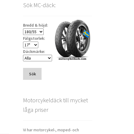
–
Sök MC-däck:
Bredd & höjd:
Fälgstorlek:
Däckmärke:
Sök
Motorcykeldäck till mycket
låga priser
Vi har motorcykel-, moped- och