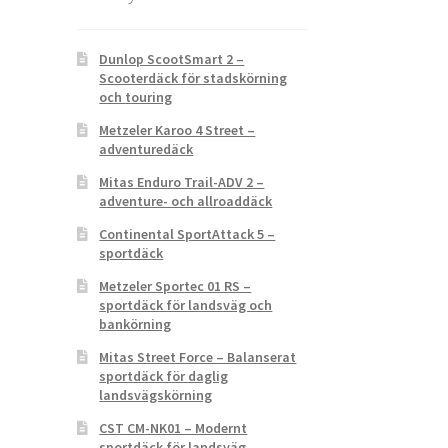
Dunlop ScootSmart 2 –
Scooterdäck för stadskörning
och touring
Metzeler Karoo 4 Street –
adventuredäck
Mitas Enduro Trail-ADV 2 –
adventure- och allroaddäck
Continental SportAttack 5 –
sportdäck
Metzeler Sportec 01 RS –
sportdäck för landsväg och
bankörning
Mitas Street Force – Balanserat
sportdäck för daglig
landsvägskörning
CST CM-NK01 – Modernt
sportdäck för landsväg