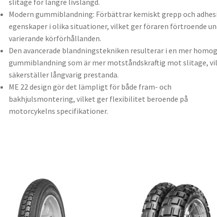
slitage för längre livslängd.
Modern gummiblandning: Förbättrar kemiskt grepp och adhes
egenskaper i olika situationer, vilket ger föraren förtroende u
varierande körförhållanden.
Den avancerade blandningstekniken resulterar i en mer homo
gummiblandning som är mer motståndskraftig mot slitage, vi
säkerställer långvarig prestanda.
ME 22 design gör det lämpligt för både fram- och
bakhjulsmontering, vilket ger flexibilitet beroende på
motorcykelns specifikationer.