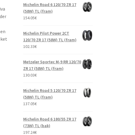
Michelin Road 6 120/70 ZR 17
iva
(58W) TL (fram)
nder
154.05
€
gen
Michelin Pilot Power 2CT
lket
120/70 ZR 17 (58W) TL (fram)
102.33
€
Metzeler Sportec M-9 RR 120/70
ZR 17 (58W) TL (fram)
130.03
€
Michelin Road 5 120/70 ZR 17
(58W) TL (fram)
137.05
€
Michelin Road 6 180/55 ZR 17
(73W) TL (bak)
197.24
€