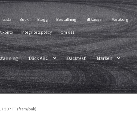
artsida
Butik
Blogg
Beställning
Till kassan
Varukorg
tt konto
Integritetspolicy
Om oss
ställning
Däck ABC
Däcktest
Märken
 17 50P TT (fram/bak)