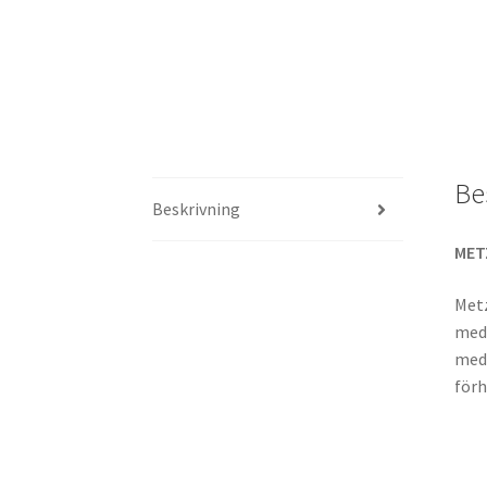
Be
Beskrivning
MET
Metz
mede
med 
förh