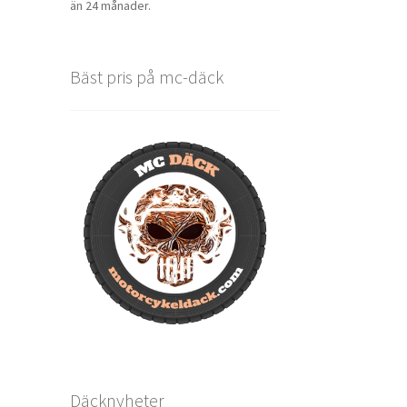
än 24 månader.
Bäst pris på mc-däck
Däcknyheter