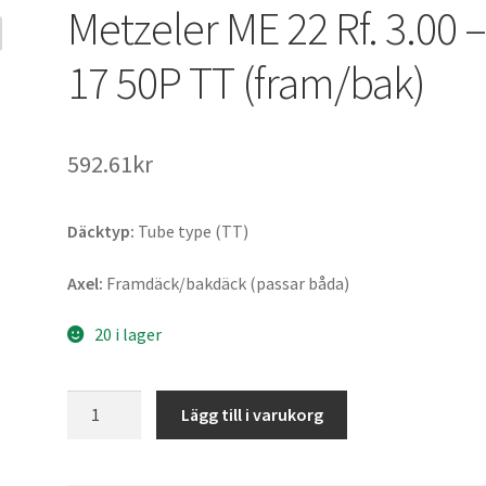
Metzeler ME 22 Rf. 3.00 
17 50P TT (fram/bak)
592.61kr
Däcktyp:
Tube type (TT)
Axel:
Framdäck/bakdäck (passar båda)
20 i lager
Metzeler
Lägg till i varukorg
ME
22
Rf.