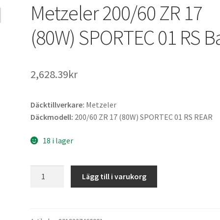
Metzeler 200/60 ZR 17
(80W) SPORTEC 01 RS B
2,628.39kr
Däcktillverkare:
Metzeler
Däckmodell:
200/60 ZR 17 (80W) SPORTEC 01 RS REAR
18 i lager
Metzeler
Lägg till i varukorg
200/60
ZR
17