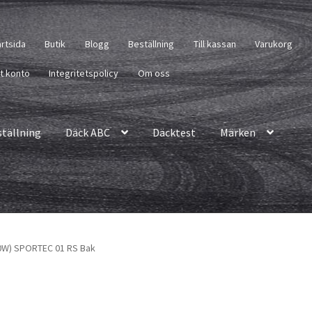
artsida
Butik
Blogg
Beställning
Till kassan
Varukorg
tt konto
Integritetspolicy
Om oss
ställning
Däck ABC
Däcktest
Märken
80W) SPORTEC 01 RS Bak