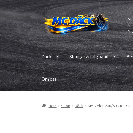
Hoppa
Hoppa
St
till
till
navigering
innehåll
Mi
Däck
Slangar & fälgband
Be
Om oss
Hem
Shop
Däck
Metzeler 200/60 ZR 17 (