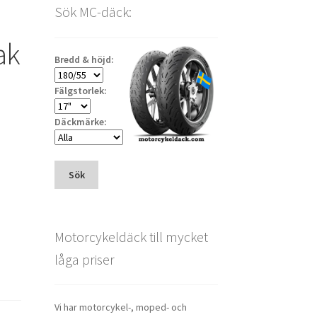
Sök MC-däck:
ak
Bredd & höjd:
Fälgstorlek:
Däckmärke:
Sök
Motorcykeldäck till mycket
låga priser
Vi har motorcykel-, moped- och