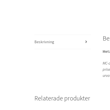
Be
Beskrivning
Met
MC-d
pris
urva
Relaterade produkter