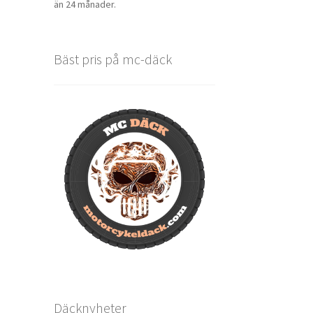
än 24 månader.
Bäst pris på mc-däck
Däcknyheter