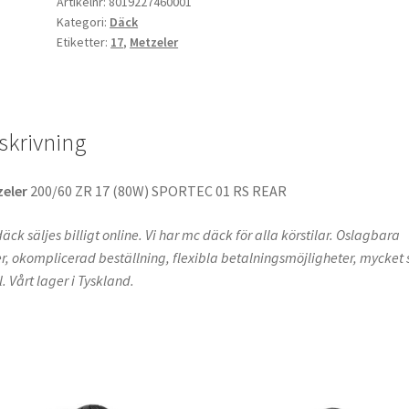
(80W)
Artikelnr:
8019227460001
Kategori:
Däck
SPORTEC
Etiketter:
17
,
Metzeler
01
RS
Bak
mängd
skrivning
zeler
200/60 ZR 17 (80W) SPORTEC 01 RS REAR
äck säljes billigt online. Vi har mc däck för alla körstilar. Oslagbara
er, okomplicerad beställning, flexibla betalningsmöjligheter, mycket s
l. Vårt lager i Tyskland.