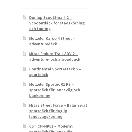
Dunlop ScootSmart 2 –
Scooterdäck för stadskörning
och touring
Metzeler Karoo 4 Street –
adventuredäck
Mitas Enduro Trail-ADV 2 –
adventure- och allroaddäck
Continental SportAttack 5 –
sportdäck
Metzeler Sportec 01 RS –
sportdäck för landsväg och
bankörning
Mitas Street Force – Balanserat
sportdäck för daglig
landsvägskörning
CST CM-NK01 – Modernt
sportdäck för landsväg