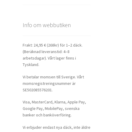
Info om webbutiken
Frakt: 24,95 € (268kr) för 1–2 däck.
(Beräknad leveranstid: 4–8
arbetsdagar). Vårt lager finns i
Tyskland.
Vi betalar momsen till Sverige. Vårt
momsregistreringsnummer är
SE502085576201.
Visa, MasterCard, Klarna, Apple Pay,
Google Pay, MobilePay, svenska
banker och banköverföring.
Vi erbjuder endast nya däck, inte äldre