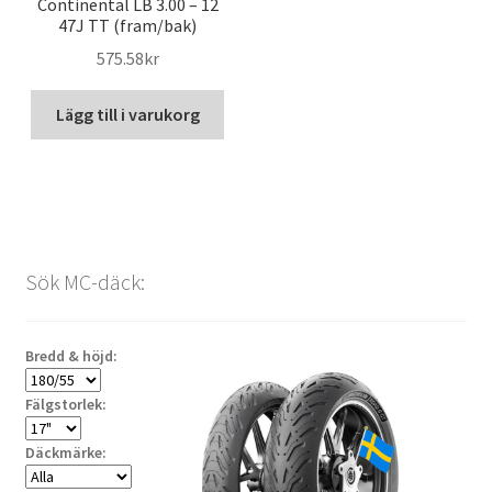
Continental LB 3.00 – 12
47J TT (fram/bak)
575.58kr
Lägg till i varukorg
Sök MC-däck:
Bredd & höjd:
Fälgstorlek:
Däckmärke: