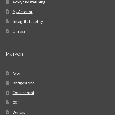
Avbryt beställning
My Account
Integritetspolicy
Om oss
Märken
Avon
Bridgestone
Continental
CST
Dunlop