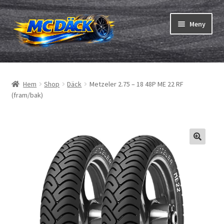
Hoppa
Hoppa
Meny
till
till
navigering
innehåll
Expand
Däck
underm
Hem
Shop
Däck
Metzeler 2.75 – 18 48P ME 22 RF
Expand
Slangar & fälgband
(fram/bak)
underm
Beställning
Expand
Däck ABC
underm
Däcktest
Expand
Märken
underm
Om oss