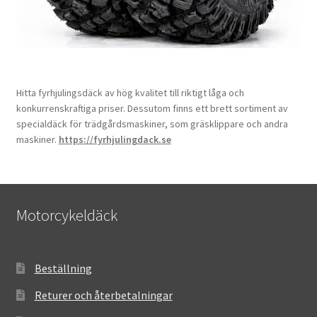
Hitta fyrhjulingsdäck av hög kvalitet till riktigt låga och
konkurrenskraftiga priser. Dessutom finns ett brett sortiment av
specialdäck för trädgårdsmaskiner, som gräsklippare och andra
maskiner.
https://fyrhjulingdack.se
Motorcykeldäck
Beställning
Returer och återbetalningar