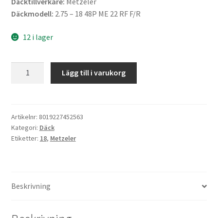
Däcktillverkare:
Metzeler
Däckmodell:
2.75 – 18 48P ME 22 RF F/R
12 i lager
Metzeler
Lägg till i varukorg
2.75
-
18
48P
Artikelnr:
8019227452563
Kategori:
Däck
ME
Etiketter:
18
,
Metzeler
22
RF
(fram/bak)
mängd
Beskrivning