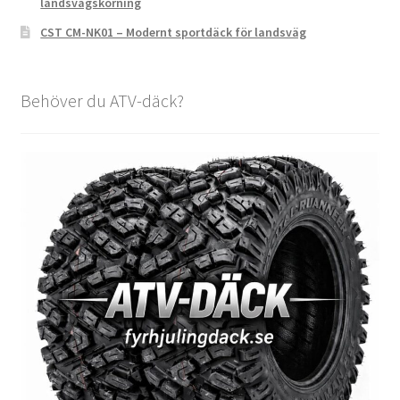
landsvägskörning
CST CM-NK01 – Modernt sportdäck för landsväg
Behöver du ATV-däck?