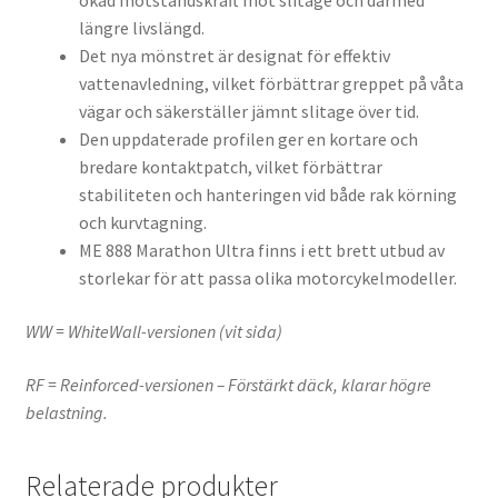
ökad motståndskraft mot slitage och därmed
längre livslängd.
Det nya mönstret är designat för effektiv
vattenavledning, vilket förbättrar greppet på våta
vägar och säkerställer jämnt slitage över tid.
Den uppdaterade profilen ger en kortare och
bredare kontaktpatch, vilket förbättrar
stabiliteten och hanteringen vid både rak körning
och kurvtagning.
ME 888 Marathon Ultra finns i ett brett utbud av
storlekar för att passa olika motorcykelmodeller.
WW = WhiteWall-versionen (vit sida)
RF = Reinforced-versionen – Förstärkt däck, klarar högre
belastning.
Relaterade produkter