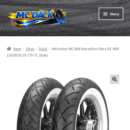
Hoppa
Hoppa
Meny
till
till
navigering
innehåll
Expand
Däck
underm
Hem
Shop
Däck
Metzeler ME 888 Marathon Ultra Rf. WW
Expand
Slangar & fälgband
150/80 B 16 77H TL (bak)
underm
Beställning
Expand
Däck ABC
underm
Däcktest
Expand
Märken
underm
Om oss