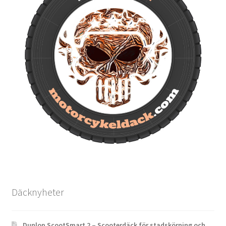
Däcknyheter
Dunlop ScootSmart 2 – Scooterdäck för stadskörning och