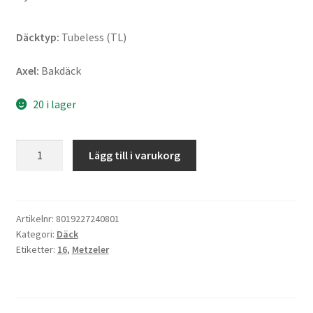
Däcktyp:
Tubeless (TL)
Axel:
Bakdäck
20 i lager
Metzeler
Lägg till i varukorg
ME
888
Marathon
Ultra
Artikelnr:
8019227240801
Kategori:
Däck
Rf.
Etiketter:
16
,
Metzeler
WW
150/80
B
16