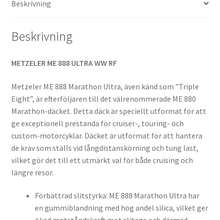
Beskrivning
77H
TL
(bak)
Beskrivning
mängd
METZELER ME 888 ULTRA WW RF
Metzeler ME 888 Marathon Ultra, även känd som ”Triple
Eight”, är efterföljaren till det välrenommerade ME 880
Marathon-däcket. Detta däck är speciellt utformat för att
ge exceptionell prestanda för cruiser-, touring- och
custom-motorcyklar. Däcket är utformat för att hantera
de krav som ställs vid långdistanskörning och tung last,
vilket gör det till ett utmärkt val för både cruising och
längre resor.
Förbättrad slitstyrka: ME 888 Marathon Ultra har
en gummiblandning med hög andel silica, vilket ger