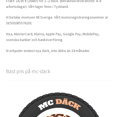
Frakt: 24,95 € (268kr) för 1–2 däck. (Beräknad leveranstid: 4–8
arbetsdagar). Vårt lager finns i Tyskland.
Vi betalar momsen till Sverige. Vårt momsregistreringsnummer är
SE502085576201.
Visa, MasterCard, Klarna, Apple Pay, Google Pay, MobilePay,
svenska banker och banköverföring.
Vi erbjuder endast nya däck, inte äldre än 24 månader.
Bäst pris på mc-däck