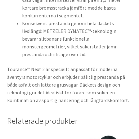
våta vägar. Interna tester visar på en 1,5 meter
kortare bromssträcka jämfört med de bästa
konkurrenterna i segmentet.
Konsekvent prestanda genom hela däckets
livslängd: METZELER DYMATEC™-teknologin
bevarar slitbanans funktionella
mönstergeometrier, vilket säkerställer jämn
prestanda och slitage över tid.
Tourance™ Next 2 är speciellt anpassat för moderna
äventyrsmotorcyklar och erbjuder pålitlig prestanda på
både asfalt och lättare grusvägar. Däckets design och
teknologi gör det idealiskt för förare som söker en
kombination av sportig hantering och långfärdskomfort.
Relaterade produkter