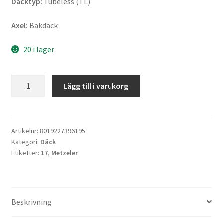
Däcktyp:
Tubeless (TL)
Axel:
Bakdäck
20 i lager
Metzeler
Lägg till i varukorg
Tourance
Next
2
140/80
Artikelnr:
8019227396195
Kategori:
Däck
R
Etiketter:
17
,
Metzeler
17
69V
TL
(bak)
Beskrivning
mängd