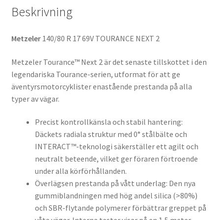
Beskrivning
Metzeler
140/80 R 17 69V TOURANCE NEXT 2
Metzeler Tourance™ Next 2 är det senaste tillskottet i den
legendariska Tourance-serien, utformat för att ge
äventyrsmotorcyklister enastående prestanda på alla
typer av vägar.
Precist kontrollkänsla och stabil hantering:
Däckets radiala struktur med 0° stålbälte och
INTERACT™-teknologi säkerställer ett agilt och
neutralt beteende, vilket ger föraren förtroende
under alla körförhållanden.
Överlägsen prestanda på vått underlag: Den nya
gummiblandningen med hög andel silica (>80%)
och SBR-flytande polymerer förbättrar greppet på