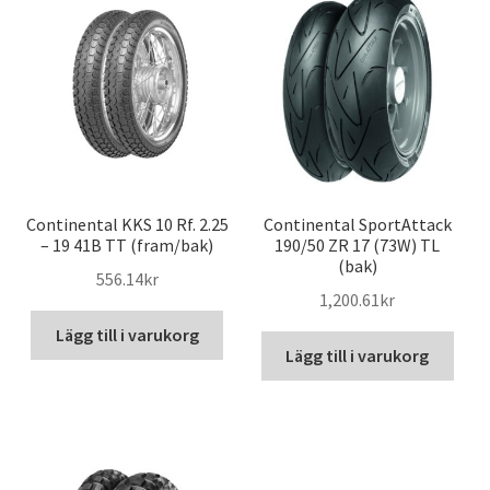
Continental KKS 10 Rf. 2.25
Continental SportAttack
– 19 41B TT (fram/bak)
190/50 ZR 17 (73W) TL
(bak)
556.14kr
1,200.61kr
Lägg till i varukorg
Lägg till i varukorg