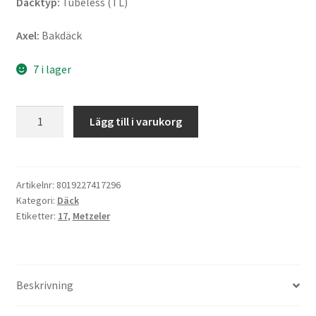
Däcktyp:
Tubeless (TL)
Axel:
Bakdäck
7 i lager
Metzeler
Lägg till i varukorg
Karoo
4
(M+S)
140/80
Artikelnr:
8019227417296
Kategori:
Däck
R
Etiketter:
17
,
Metzeler
17
69Q
TL
(bak)
Beskrivning
mängd