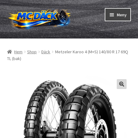
Hoppa
Hoppa
Meny
till
till
navigering
innehåll
Expand
Däck
underm
Hem
Shop
Däck
Metzeler Karoo 4 (M+S) 140/80 R 17 69Q
Expand
Slangar & fälgband
TL (bak)
underm
Beställning
Expand
Däck ABC
underm
Däcktest
Expand
Märken
underm
Om oss