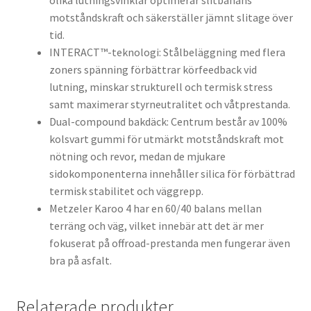
olika lutningsvinklar optimerar slitbanans
motståndskraft och säkerställer jämnt slitage över
tid.
INTERACT™-teknologi: Stålbeläggning med flera
zoners spänning förbättrar körfeedback vid
lutning, minskar strukturell och termisk stress
samt maximerar styrneutralitet och våtprestanda.
Dual-compound bakdäck: Centrum består av 100%
kolsvart gummi för utmärkt motståndskraft mot
nötning och revor, medan de mjukare
sidokomponenterna innehåller silica för förbättrad
termisk stabilitet och väggrepp.
Metzeler Karoo 4 har en 60/40 balans mellan
terräng och väg, vilket innebär att det är mer
fokuserat på offroad-prestanda men fungerar även
bra på asfalt.
Relaterade produkter