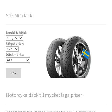
Sök MC-däck:
Bredd & höjd:
Fälgstorlek:
Däckmärke:
Sök
Motorcykeldäck till mycket låga priser
Vi har motorcykel-, moped- och scooter-däck. Just nu kan vi