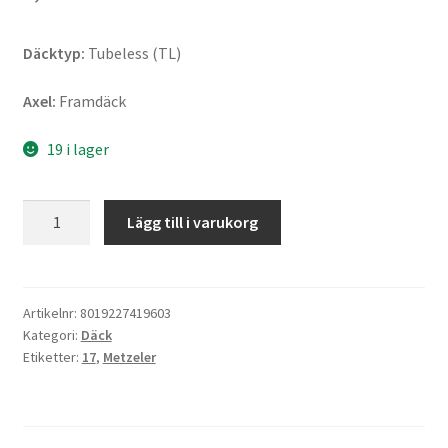
Däcktyp:
Tubeless (TL)
Axel:
Framdäck
19 i lager
Metzeler
Lägg till i varukorg
ME
888
Marathon
Ultra
Artikelnr:
8019227419603
Kategori:
Däck
140/80
Etiketter:
17
,
Metzeler
-
17
69H
TL