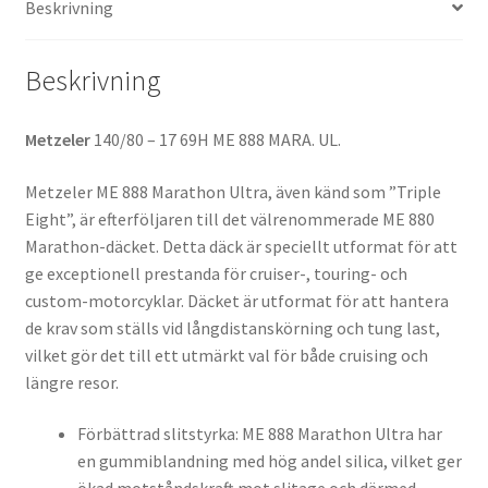
Beskrivning
(fram)
mängd
Beskrivning
Metzeler
140/80 – 17 69H ME 888 MARA. UL.
Metzeler ME 888 Marathon Ultra, även känd som ”Triple
Eight”, är efterföljaren till det välrenommerade ME 880
Marathon-däcket. Detta däck är speciellt utformat för att
ge exceptionell prestanda för cruiser-, touring- och
custom-motorcyklar. Däcket är utformat för att hantera
de krav som ställs vid långdistanskörning och tung last,
vilket gör det till ett utmärkt val för både cruising och
längre resor.
Förbättrad slitstyrka: ME 888 Marathon Ultra har
en gummiblandning med hög andel silica, vilket ger