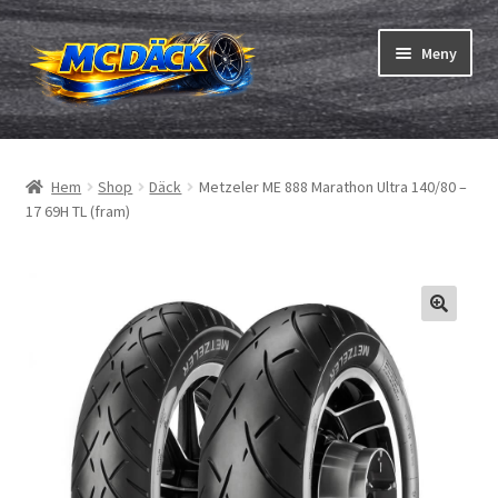
Hoppa
Hoppa
Meny
till
till
navigering
innehåll
Expand
Däck
underm
Hem
Shop
Däck
Metzeler ME 888 Marathon Ultra 140/80 –
Expand
Slangar & fälgband
17 69H TL (fram)
underm
Beställning
Expand
Däck ABC
underm
Däcktest
Expand
Märken
underm
Om oss