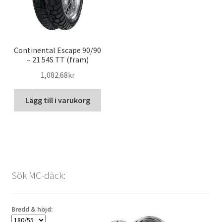
Continental Escape 90/90
– 21 54S TT (fram)
1,082.68kr
Lägg till i varukorg
Sök MC-däck:
Bredd & höjd: