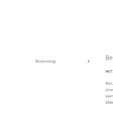
Be
Beskrivning
MET
Metz
utse
även
både