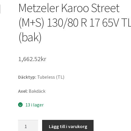
Metzeler Karoo Street
(M+S) 130/80 R 17 65V T
(bak)
1,662.52kr
Däcktyp:
Tubeless (TL)
Axel:
Bakdäck
13 i lager
Metzeler
Lägg till i varukorg
Karoo