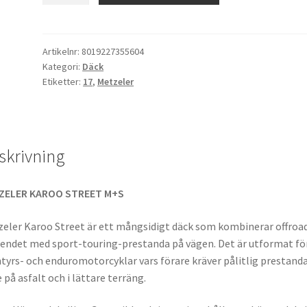
Street
(M+S)
130/80
Artikelnr:
8019227355604
Kategori:
Däck
R
Etiketter:
17
,
Metzeler
17
65V
TL
(bak)
skrivning
mängd
ZELER KAROO STREET M+S
eler Karoo Street är ett mångsidigt däck som kombinerar offroa
endet med sport-touring-prestanda på vägen. Det är utformat fö
tyrs- och enduromotorcyklar vars förare kräver pålitlig prestand
 på asfalt och i lättare terräng.