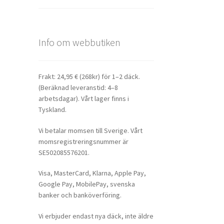
Info om webbutiken
Frakt: 24,95 € (268kr) för 1–2 däck.
(Beräknad leveranstid: 4–8
arbetsdagar). Vårt lager finns i
Tyskland.
Vi betalar momsen till Sverige. Vårt
momsregistreringsnummer är
SE502085576201.
Visa, MasterCard, Klarna, Apple Pay,
Google Pay, MobilePay, svenska
banker och banköverföring.
Vi erbjuder endast nya däck, inte äldre