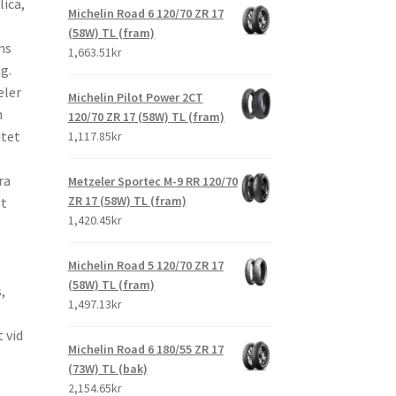
ica,
Michelin Road 6 120/70 ZR 17
(58W) TL (fram)
ns
1,663.51kr
g.
eler
Michelin Pilot Power 2CT
n
120/70 ZR 17 (58W) TL (fram)
itet
1,117.85kr
ra
Metzeler Sportec M-9 RR 120/70
ZR 17 (58W) TL (fram)
et
1,420.45kr
Michelin Road 5 120/70 ZR 17
(58W) TL (fram)
,
1,497.13kr
 vid
Michelin Road 6 180/55 ZR 17
(73W) TL (bak)
2,154.65kr