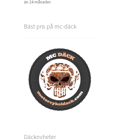
än 24 månader.
Bäst pris på mc-däck
Däcknyheter