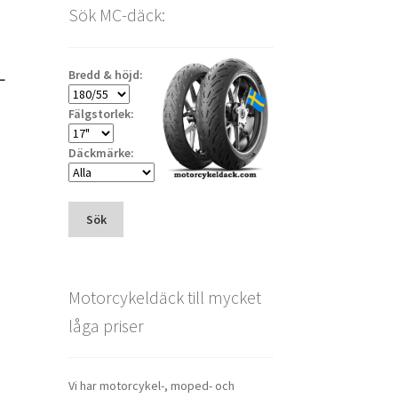
Sök MC-däck:
L
Bredd & höjd:
Fälgstorlek:
Däckmärke:
Sök
Motorcykeldäck till mycket
låga priser
Vi har motorcykel-, moped- och