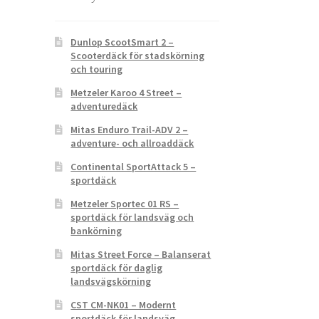
Dunlop ScootSmart 2 –
Scooterdäck för stadskörning
och touring
Metzeler Karoo 4 Street –
adventuredäck
Mitas Enduro Trail-ADV 2 –
adventure- och allroaddäck
Continental SportAttack 5 –
sportdäck
Metzeler Sportec 01 RS –
sportdäck för landsväg och
bankörning
Mitas Street Force – Balanserat
sportdäck för daglig
landsvägskörning
CST CM-NK01 – Modernt
sportdäck för landsväg