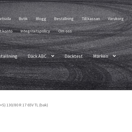
artsida
Butik
Blogg
Beställning
Till kassan
Varukorg
tt konto
Integritetspolicy
Om oss
ställning
Däck ABC
Däcktest
Märken
S) 130/80 R 17 65V TL (bak)