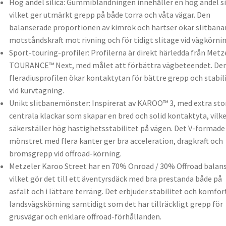
Hög andel silica: Gummiblandningen innehåller en hög andel sil
vilket ger utmärkt grepp på både torra och våta vägar. Den
balanserade proportionen av kimrök och hartser ökar slitbana
motståndskraft mot rivning och för tidigt slitage vid vägkörnin
Sport-touring-profiler: Profilerna är direkt härledda från Metz
TOURANCE™ Next, med målet att förbättra vägbeteendet. De
fleradiusprofilen ökar kontaktytan för bättre grepp och stabil
vid kurvtagning.
Unikt slitbanemönster: Inspirerat av KAROO™ 3, med extra sto
centrala klackar som skapar en bred och solid kontaktyta, vilk
säkerställer hög hastighetsstabilitet på vägen. Det V-formade
mönstret med flera kanter ger bra acceleration, dragkraft och
bromsgrepp vid offroad-körning.
Metzeler Karoo Street har en 70% Onroad / 30% Offroad balans
vilket gör det till ett äventyrsdäck med bra prestanda både på
asfalt och i lättare terräng. Det erbjuder stabilitet och komfort
landsvägskörning samtidigt som det har tillräckligt grepp för
grusvägar och enklare offroad-förhållanden.