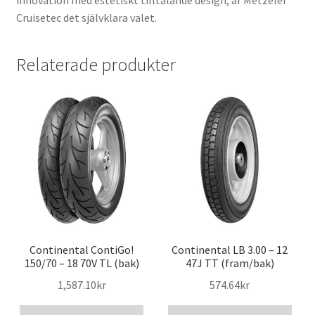
innovation med estetiskt tilltalande design, är Metzeler
Cruisetec det självklara valet.
Relaterade produkter
Continental ContiGo!
Continental LB 3.00 – 12
150/70 – 18 70V TL (bak)
47J TT (fram/bak)
1,587.10kr
574.64kr