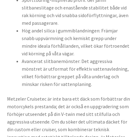
Sporttouring-inspirerad profil: Ger jämn
slitbaneslitage och enastående stabilitet både vid
rak körning och vid snabba sidoförflyttningar, även
med passagerare.
Hög andel silica i gummiblandningen: Främjar
snabb uppvärmning och kemiskt grepp under
mindre ideala förhållanden, vilket ökar förtroendet
vid körning på våta vägar.
Avancerat slitbanemönster: Det aggressiva
mönstret är utformat för effektiv vattenavledning,
vilket förbättrar greppet på våta underlag och
minskar risken för vattenplaning.
Metzeler Cruisetec är inte bara ett däck som förbättrar din
motorcykels prestanda; det är också en uppgradering som
förhöjer utseendet på din V-twin med sitt stilfulla och
aggressiva utseende. Om du söker det ultimata däcket för
din custom eller cruiser, som kombinerar teknisk