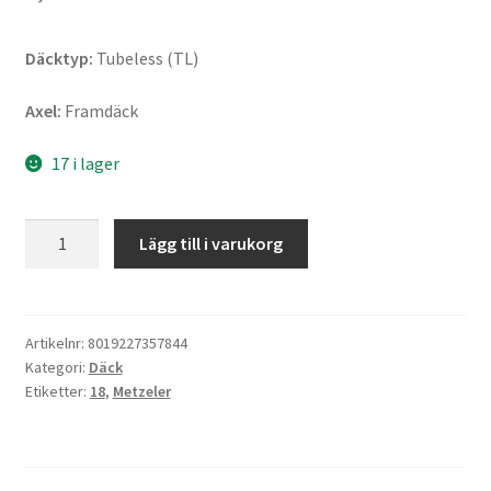
Däcktyp:
Tubeless (TL)
Axel:
Framdäck
17 i lager
Metzeler
Lägg till i varukorg
Cruisetec
130/70
R
18
Artikelnr:
8019227357844
Kategori:
Däck
63H
Etiketter:
18
,
Metzeler
TL
(fram)
mängd