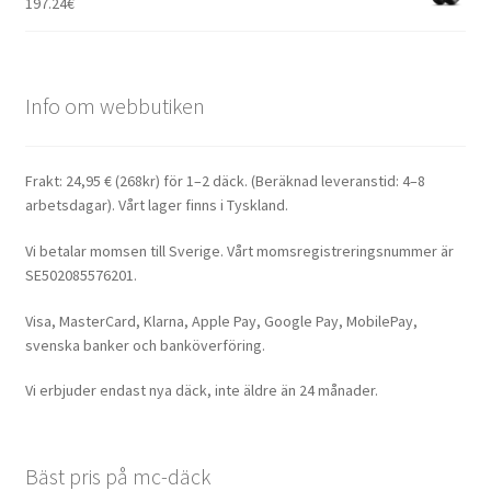
197.24
€
Info om webbutiken
Frakt: 24,95 € (268kr) för 1–2 däck. (Beräknad leveranstid: 4–8
arbetsdagar). Vårt lager finns i Tyskland.
Vi betalar momsen till Sverige. Vårt momsregistreringsnummer är
SE502085576201.
Visa, MasterCard, Klarna, Apple Pay, Google Pay, MobilePay,
svenska banker och banköverföring.
Vi erbjuder endast nya däck, inte äldre än 24 månader.
Bäst pris på mc-däck