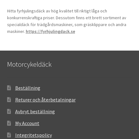
Hitta fyrhjulingsdäck av hög kvalitet till riktigt låga och
konkurrenskraftiga priser. Dessutom finns ett brett sortiment av
specialdäck för trädgårdsmaskiner, som gräsklippare och andra
maskiner.
https://fyrhjulingdack.se
Motorcykeldäck
Beställning
Returer och återbetalningar
Avbryt beställning
My Account
Integritetspolicy