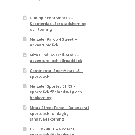
Dunlop ScootSmart 2 –
Scooterdäck för stadskörning
och touring
Metzeler Karoo 4 Street –
adventuredäck
Mitas Enduro Trail-ADV 2 –
adventure- och allroaddäck
Continental SportAttack 5 –
sportdäck
Metzeler Sportec 01 RS –
sportdäck för landsväg och
bankörning
Mitas Street Force – Balanserat
sportdäck för daglig
landsvägskörning
CST CM-NK01 – Modernt
sportdäck för landsväg