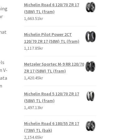
Michelin Road 6 120/70 ZR 17
ning
(58W) TL (fram)
ar
1,663.51kr
mat
Michelin Pilot Power 2CT
120/70 ZR 17 (58W) TL (fram)
1,117.85kr
ls
Metzeler Sportec M-9 RR 120/70
n V-
ZR 17 (58W) TL (fram)
mata
1,420.45kr
n
Michelin Road 5 120/70 ZR 17
(58W) TL (fram)
1,497.13kr
Michelin Road 6 180/55 ZR 17
(73W) TL (bak)
2,154.65kr