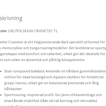
skrivning
zeler
130/70 B 18 63H CRUISETEC TL
eler Cruisetec är ett högpresterande däck speciellt utformat för 
-motorcyklar och tunga touringmodeller. Det kombinerar sporti
genskaper med komfort och säkerhet, vilket gör det idealiskt för
re som söker en dynamisk och pålitlig körupplevelse.
Dual-compound bakdäck: Använder en hårdare gummiblandning
mitten för ökad livslängd och mjukare skuldror för förbättrat
grepp i kurvor, vilket ger en balanserad prestanda och lång
hållbarhet.
Sporttouring-inspirerad profil: Ger jämn slitbaneslitage och
enastående stabilitet både vid rak körning och vid snabba