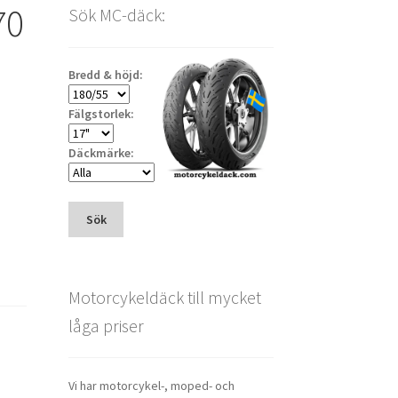
70
Sök MC-däck:
Bredd & höjd:
Fälgstorlek:
Däckmärke:
Sök
Motorcykeldäck till mycket
låga priser
Vi har motorcykel-, moped- och