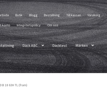
artsida
Butik
Blogg
Beställning
Till kassan
Varukorg
tt konto
Integritetspolicy
Om oss
ställning
Däck ABC
Däcktest
Märken
 B 18 63H TL (fram)