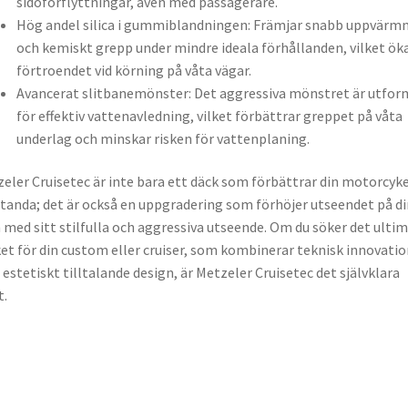
sidoförflyttningar, även med passagerare.
Hög andel silica i gummiblandningen: Främjar snabb uppvärm
och kemiskt grepp under mindre ideala förhållanden, vilket ök
förtroendet vid körning på våta vägar.
Avancerat slitbanemönster: Det aggressiva mönstret är utfor
för effektiv vattenavledning, vilket förbättrar greppet på våta
underlag och minskar risken för vattenplaning.
eler Cruisetec är inte bara ett däck som förbättrar din motorcyke
tanda; det är också en uppgradering som förhöjer utseendet på di
 med sitt stilfulla och aggressiva utseende. Om du söker det ulti
et för din custom eller cruiser, som kombinerar teknisk innovatio
estetiskt tilltalande design, är Metzeler Cruisetec det självklara
t.