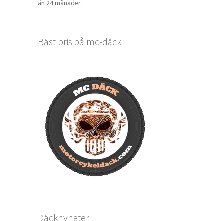
än 24 månader.
Bäst pris på mc-däck
Däcknyheter