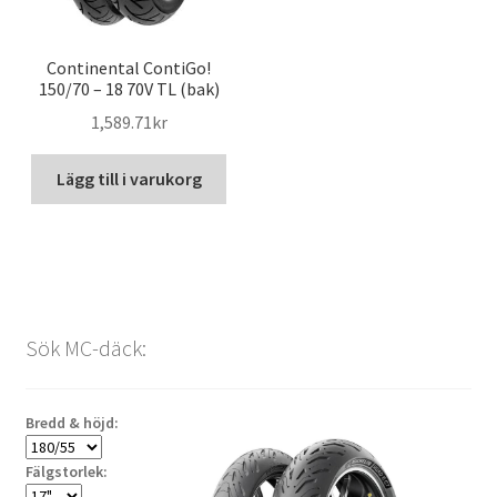
Continental ContiGo!
150/70 – 18 70V TL (bak)
1,589.71kr
Lägg till i varukorg
Sök MC-däck:
Bredd & höjd:
Fälgstorlek: