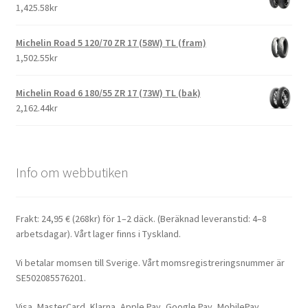
1,425.58kr
Michelin Road 5 120/70 ZR 17 (58W) TL (fram)
1,502.55kr
Michelin Road 6 180/55 ZR 17 (73W) TL (bak)
2,162.44kr
Info om webbutiken
Frakt: 24,95 € (268kr) för 1–2 däck. (Beräknad leveranstid: 4–8
arbetsdagar). Vårt lager finns i Tyskland.
Vi betalar momsen till Sverige. Vårt momsregistreringsnummer är
SE502085576201.
Visa, MasterCard, Klarna, Apple Pay, Google Pay, MobilePay,