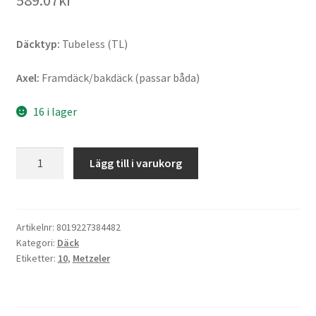
589.07kr
Däcktyp:
Tubeless (TL)
Axel:
Framdäck/bakdäck (passar båda)
16 i lager
Metzeler
Lägg till i varukorg
Roadtec
Scooter
120/90
-
Artikelnr:
8019227384482
Kategori:
Däck
10
Etiketter:
10
,
Metzeler
66L
TL
(fram/bak)
mängd