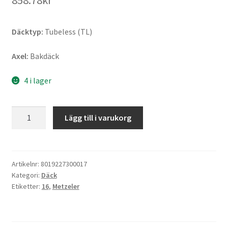
858.78kr
Däcktyp:
Tubeless (TL)
Axel:
Bakdäck
4 i lager
Metzeler
Lägg till i varukorg
Roadtec
Scooter
120/80
-
Artikelnr:
8019227300017
Kategori:
Däck
16
Etiketter:
16
,
Metzeler
60P
TL
(bak)
mängd