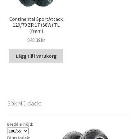
Continental SportAttack
120/70 ZR 17 (58W) TL
(fram)
848.39kr
Lägg till i varukorg
Sök MC-däck:
Bredd & höjd:
Fälgstorlek: