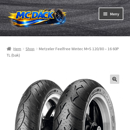
Hoppa
Hoppa
Meny
till
till
navigering
innehåll
Expand
Däck
underm
Hem
Shop
Metzeler Feelfree Wintec M+S 120/80 – 16 60P
Expand
Slangar & fälgband
TL (bak)
underm
Beställning
Expand
Däck ABC
underm
Däcktest
Expand
Märken
underm
Om oss