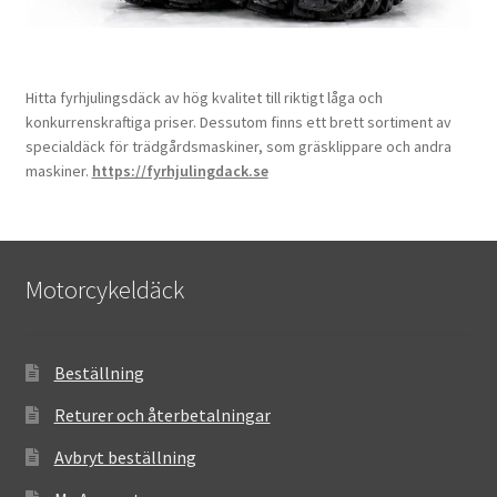
Hitta fyrhjulingsdäck av hög kvalitet till riktigt låga och
konkurrenskraftiga priser. Dessutom finns ett brett sortiment av
specialdäck för trädgårdsmaskiner, som gräsklippare och andra
maskiner.
https://fyrhjulingdack.se
Motorcykeldäck
Beställning
Returer och återbetalningar
Avbryt beställning