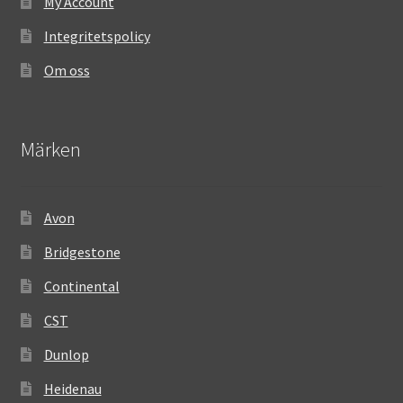
My Account
Integritetspolicy
Om oss
Märken
Avon
Bridgestone
Continental
CST
Dunlop
Heidenau