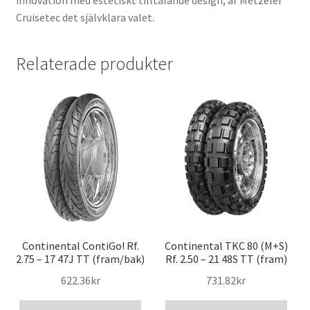
innovation med estetiskt tilltalande design, är Metzeler
Cruisetec det självklara valet.
Relaterade produkter
Continental ContiGo! Rf.
Continental TKC 80 (M+S)
2.75 – 17 47J TT (fram/bak)
Rf. 2.50 – 21 48S TT (fram)
622.36kr
731.82kr