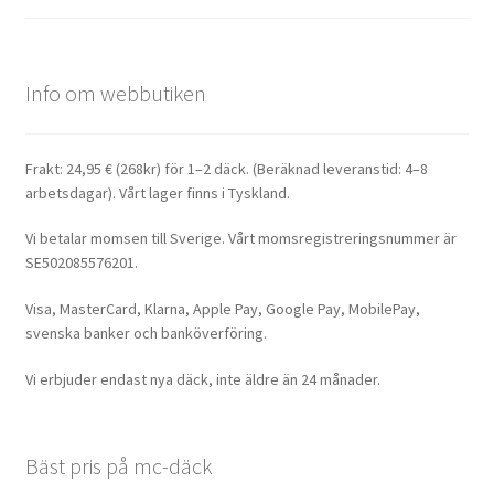
Info om webbutiken
Frakt: 24,95 € (268kr) för 1–2 däck. (Beräknad leveranstid: 4–8
arbetsdagar). Vårt lager finns i Tyskland.
Vi betalar momsen till Sverige. Vårt momsregistreringsnummer är
SE502085576201.
Visa, MasterCard, Klarna, Apple Pay, Google Pay, MobilePay,
svenska banker och banköverföring.
Vi erbjuder endast nya däck, inte äldre än 24 månader.
Bäst pris på mc-däck