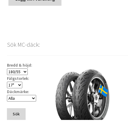
Sök MC-däck:
Bredd & höjd:
Fälgstorlek:
Däckmärke:
Sök