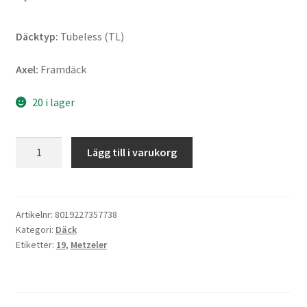
Däcktyp:
Tubeless (TL)
Axel:
Framdäck
20 i lager
Metzeler
Lägg till i varukorg
Cruisetec
120/70
ZR
19
Artikelnr:
8019227357738
Kategori:
Däck
(60W)
Etiketter:
19
,
Metzeler
TL
(fram)
mängd