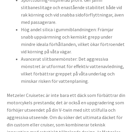
Sporttouring-inspirerad profil: Ger jämn
slitbaneslitage och enastående stabilitet både vid
rak körning och vid snabba sidoförflyttningar, även
med passagerare.
Hög andel silica i gummiblandningen: Främjar
snabb uppvärmning och kemiskt grepp under
mindre ideala förhållanden, vilket ökar förtroendet
vid körning på våta vägar.
Avancerat slitbanemönster: Det aggressiva
mönstret är utformat för effektiv vattenavledning,
vilket förbättrar greppet på våta underlag och
minskar risken för vattenplaning.
Metzeler Cruisetec är inte bara ett däck som förbättrar din
motorcykels prestanda; det är också en uppgradering som
förhöjer utseendet på din V-twin med sitt stilfulla och
aggressiva utseende. Om du söker det ultimata däcket för
din custom eller cruiser, som kombinerar teknisk