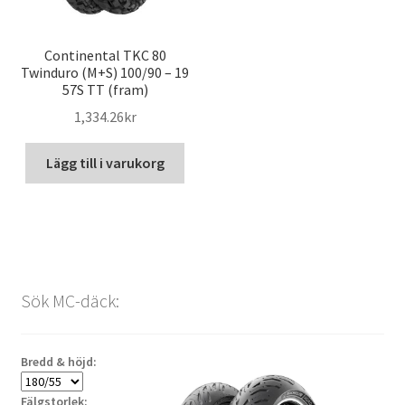
Continental TKC 80
Twinduro (M+S) 100/90 – 19
57S TT (fram)
1,334.26kr
Lägg till i varukorg
Sök MC-däck:
Bredd & höjd:
Fälgstorlek: