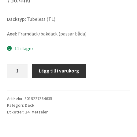
756.44kr
Däcktyp:
Tubeless (TL)
Axel:
Framdäck/bakdäck (passar båda)
11 i lager
Metzeler
Lägg till i varukorg
Roadtec
Scooter
120/70
-
Artikelnr:
8019227384635
Kategori:
Däck
14
Etiketter:
14
,
Metzeler
55S
TL
(fram/bak)
mängd