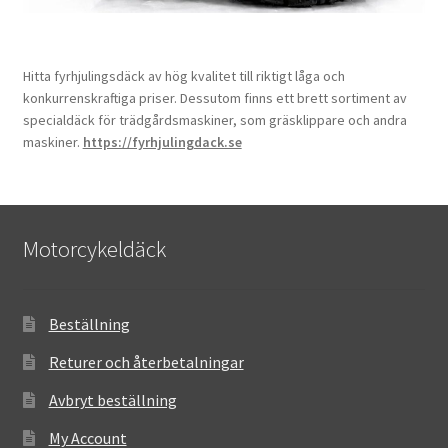
Hitta fyrhjulingsdäck av hög kvalitet till riktigt låga och
konkurrenskraftiga priser. Dessutom finns ett brett sortiment av
specialdäck för trädgårdsmaskiner, som gräsklippare och andra
maskiner.
https://fyrhjulingdack.se
Motorcykeldäck
Beställning
Returer och återbetalningar
Avbryt beställning
My Account