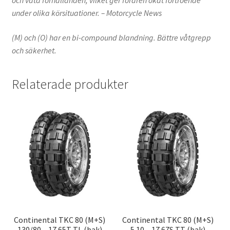
och våta förhållanden, vilket ger föraren ökat förtroende
under olika körsituationer. – Motorcycle News
(M) och (O) har en bi-compound blandning. Bättre våtgrepp
och säkerhet.
Relaterade produkter
Continental TKC 80 (M+S)
Continental TKC 80 (M+S)
130/80 – 17 65T TL (bak)
5.10 – 17 67S TT (bak)