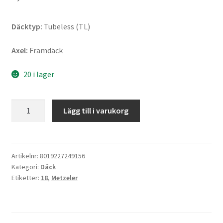
Däcktyp:
Tubeless (TL)
Axel:
Framdäck
20 i lager
Metzeler
Lägg till i varukorg
Roadtec
Z8
(M)
110/80
Artikelnr:
8019227249156
Kategori:
Däck
ZR
Etiketter:
18
,
Metzeler
18
(58W)
TL
(fram)