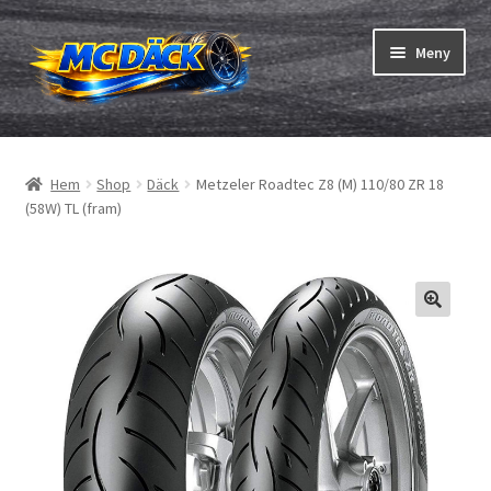
Hoppa
Hoppa
Meny
till
till
navigering
innehåll
Expand
Däck
underm
Hem
Shop
Däck
Metzeler Roadtec Z8 (M) 110/80 ZR 18
Expand
Slangar & fälgband
(58W) TL (fram)
underm
Beställning
Expand
Däck ABC
underm
Däcktest
Expand
Märken
underm
Om oss