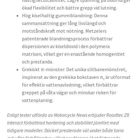
hastighetsstabilitet. Lägre spänning på sidorna ger
ökad flexibilitet och bättre grepp vid lutning.
Hög kiselhaltig gummiblandning: Denna
sammansättning ger lång livslängd och
motståndskraft mot nötning. Metzelers
patenterade blandningsprocess förbättrar
dispersionen av kiseldioxid i den polymera
matrisen, vilket ger en enastående homogenitet
och prestanda.
Grekiskt π-mönster: Det unika slitbanemönstret,
inspirerat av den grekiska bokstaven π, är utformat
för effektiv vattenavledning, vilket förbättrar
greppet på våta vägar och minskar risken för
vattenplaning.
Enligt tester utförda av Motorcycle News erbjuder Roadtec Z8
Interact förbättrad hantering och stabilitet jämfört med
tidigare modeller. Däcket presterade väl under både torra