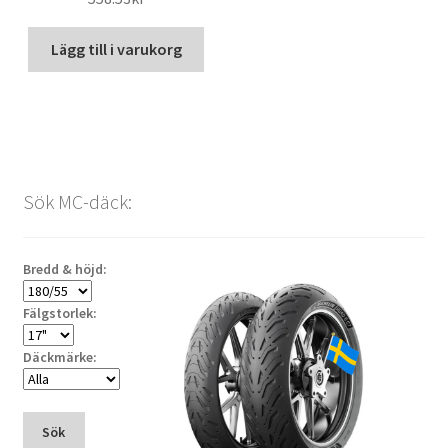
Lägg till i varukorg
Sök MC-däck:
Bredd & höjd:
Fälgstorlek:
Däckmärke:
Sök