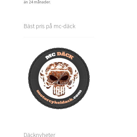
än 24 månader.
Bäst pris på mc-däck
Däcknyheter