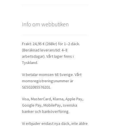
Info om webbutiken
Frakt: 24,95 € (268kr) för 1–2 däck.
(Beräknad leveranstid: 4–8
arbetsdagar). Vårt lager finns i
Tyskland.
Vi betalar momsen till Sverige. Vårt
momsregistreringsnummer är
SE502085576201.
Visa, MasterCard, Klarna, Apple Pay,
Google Pay, MobilePay, svenska
banker och banköverföring.
Vi erbjuder endast nya däck, inte äldre