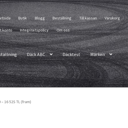
artsida
Butik
Blogg
Beställning
Till kassan
Varukorg
tt konto
Integritetspolicy
Om oss
ställning
Däck ABC
Däcktest
Märken
– 16 52S TL (fram)