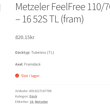
Metzeler FeelFree 110/7
– 16 52S TL (fram)
820.15kr
Däcktyp:
Tubeless (TL)
Axel:
Framdäck
Slut i lager
Artikelnr:
8019227167788
Kategori:
Däck
Etiketter:
16
,
Metzeler