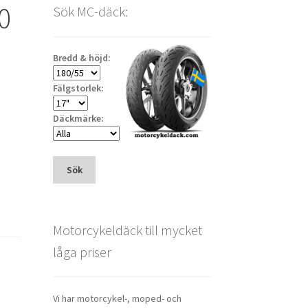
0
Sök MC-däck:
Bredd & höjd:
Fälgstorlek:
Däckmärke:
Sök
Motorcykeldäck till mycket
låga priser
Vi har motorcykel-, moped- och