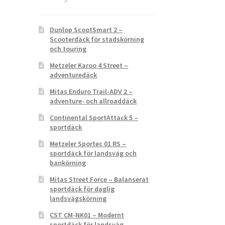
Dunlop ScootSmart 2 –
Scooterdäck för stadskörning
och touring
Metzeler Karoo 4 Street –
adventuredäck
Mitas Enduro Trail-ADV 2 –
adventure- och allroaddäck
Continental SportAttack 5 –
sportdäck
Metzeler Sportec 01 RS –
sportdäck för landsväg och
bankörning
Mitas Street Force – Balanserat
sportdäck för daglig
landsvägskörning
CST CM-NK01 – Modernt
sportdäck för landsväg