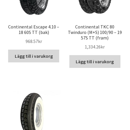
Continental Escape 4.10 –
Continental TKC 80
18 60S TT (bak)
Twinduro (M+S) 100/90 – 19
57S TT (fram)
968.57kr
1,334.26kr
Lägg till i varukorg
Lägg till i varukorg