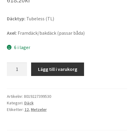
618.20kr
Däcktyp:
Tubeless (TL)
Axel:
Framdäck/bakdäck (passar båda)
6 i lager
Metzeler
Lägg till i varukorg
Roadtec
Scooter
110/70
-
Artikelnr:
8019227399530
Kategori:
Däck
12
Etiketter:
12
,
Metzeler
47P
TL
(fram/bak)
mängd