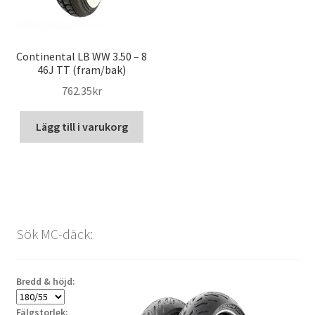
Continental LB WW 3.50 – 8
46J TT (fram/bak)
762.35kr
Lägg till i varukorg
Sök MC-däck:
Bredd & höjd:
Fälgstorlek: