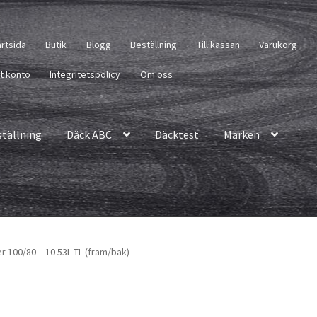
artsida
Butik
Blogg
Beställning
Till kassan
Varukorg
tt konto
Integritetspolicy
Om oss
ställning
Däck ABC
Däcktest
Märken
 100/80 – 10 53L TL (fram/bak)