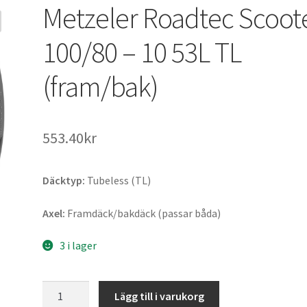
Metzeler Roadtec Scoot
100/80 – 10 53L TL
(fram/bak)
553.40kr
Däcktyp:
Tubeless (TL)
Axel:
Framdäck/bakdäck (passar båda)
3 i lager
Metzeler
Lägg till i varukorg
Roadtec