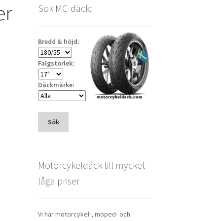
er
Sök MC-däck:
Bredd & höjd:
Fälgstorlek:
Däckmärke:
Sök
Motorcykeldäck till mycket
låga priser
Vi har motorcykel-, moped- och