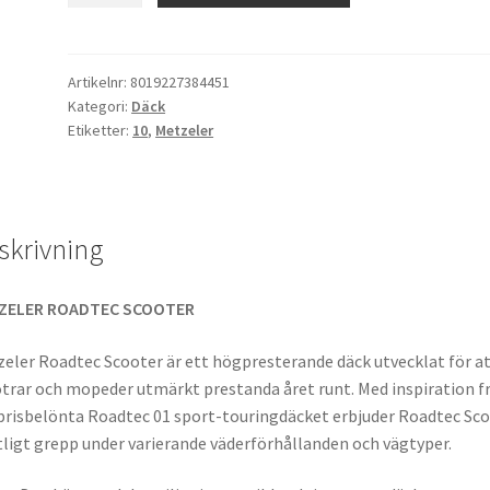
Scooter
100/80
-
Artikelnr:
8019227384451
Kategori:
Däck
10
Etiketter:
10
,
Metzeler
53L
TL
(fram/bak)
mängd
skrivning
ZELER ROADTEC SCOOTER
eler Roadtec Scooter är ett högpresterande däck utvecklat för at
trar och mopeder utmärkt prestanda året runt. Med inspiration f
prisbelönta Roadtec 01 sport-touringdäcket erbjuder Roadtec Sc
tligt grepp under varierande väderförhållanden och vägtyper.