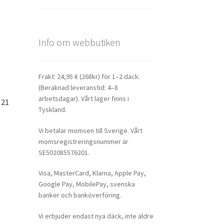
Info om webbutiken
Frakt: 24,95 € (268kr) för 1–2 däck.
(Beräknad leveranstid: 4–8
arbetsdagar). Vårt lager finns i
 21
Tyskland.
Vi betalar momsen till Sverige. Vårt
momsregistreringsnummer är
SE502085576201.
Visa, MasterCard, Klarna, Apple Pay,
Google Pay, MobilePay, svenska
banker och banköverföring.
Vi erbjuder endast nya däck, inte äldre