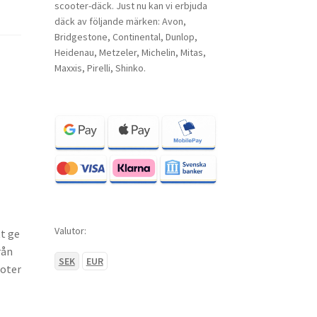
scooter-däck. Just nu kan vi erbjuda
däck av följande märken: Avon,
Bridgestone, Continental, Dunlop,
Heidenau, Metzeler, Michelin, Mitas,
Maxxis, Pirelli, Shinko.
Valutor:
t ge
rån
SEK
EUR
ooter