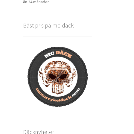
än 24 månader.
Bäst pris på mc-däck
Däcknyheter