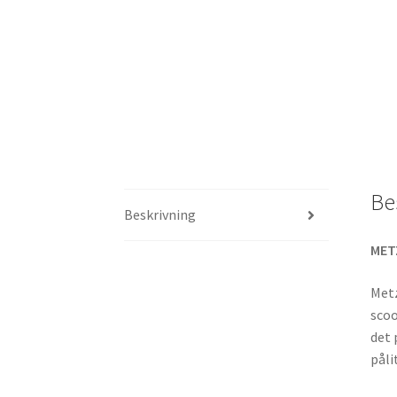
Be
Beskrivning
MET
Metz
scoo
det 
påli