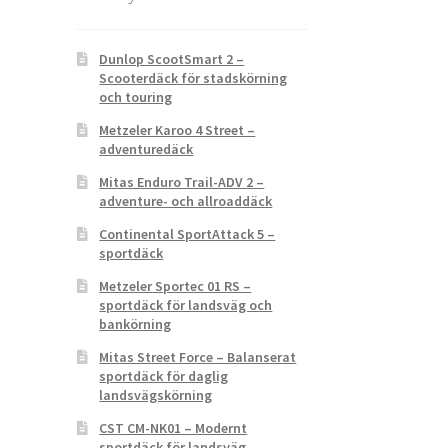
Dunlop ScootSmart 2 –
Scooterdäck för stadskörning
och touring
Metzeler Karoo 4 Street –
adventuredäck
Mitas Enduro Trail-ADV 2 –
adventure- och allroaddäck
Continental SportAttack 5 –
sportdäck
Metzeler Sportec 01 RS –
sportdäck för landsväg och
bankörning
Mitas Street Force – Balanserat
sportdäck för daglig
landsvägskörning
CST CM-NK01 – Modernt
sportdäck för landsväg