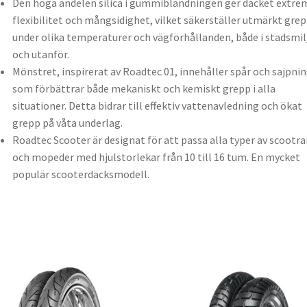
Den höga andelen silica i gummiblandningen ger däcket extre
flexibilitet och mångsidighet, vilket säkerställer utmärkt gre
under olika temperaturer och vägförhållanden, både i stadsmil
och utanför.
Mönstret, inspirerat av Roadtec 01, innehåller spår och sajpni
som förbättrar både mekaniskt och kemiskt grepp i alla
situationer. Detta bidrar till effektiv vattenavledning och ökat
grepp på våta underlag.
Roadtec Scooter är designat för att passa alla typer av scootra
och mopeder med hjulstorlekar från 10 till 16 tum. En mycket
populär scooterdäcksmodell.