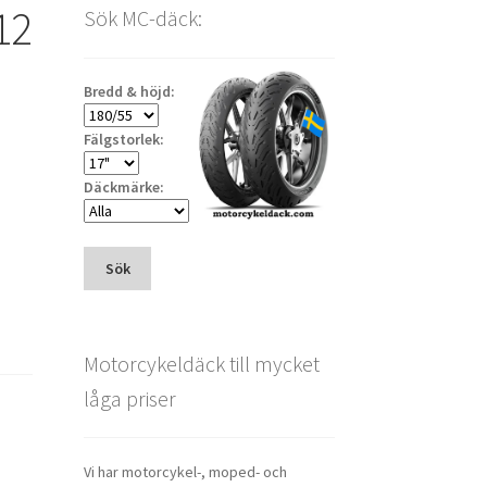
12
Sök MC-däck:
Bredd & höjd:
Fälgstorlek:
Däckmärke:
Sök
Motorcykeldäck till mycket
låga priser
Vi har motorcykel-, moped- och