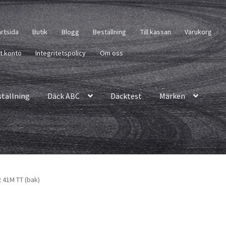
artsida
Butik
Blogg
Beställning
Till kassan
Varukorg
tt konto
Integritetspolicy
Om oss
ställning
Däck ABC
Däcktest
Märken
 41M TT (bak)