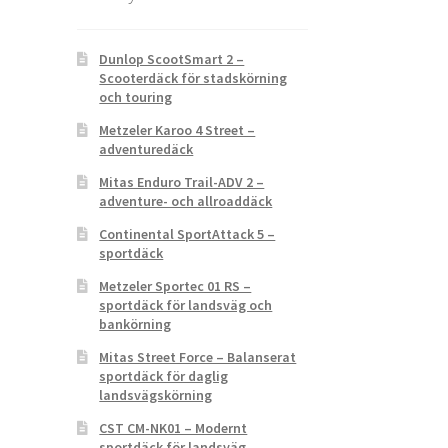
Dunlop ScootSmart 2 –
Scooterdäck för stadskörning
och touring
Metzeler Karoo 4 Street –
adventuredäck
Mitas Enduro Trail-ADV 2 –
adventure- och allroaddäck
Continental SportAttack 5 –
sportdäck
Metzeler Sportec 01 RS –
sportdäck för landsväg och
bankörning
Mitas Street Force – Balanserat
sportdäck för daglig
landsvägskörning
CST CM-NK01 – Modernt
sportdäck för landsväg