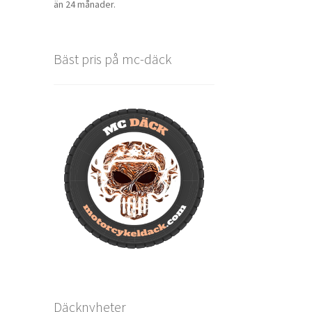
än 24 månader.
Bäst pris på mc-däck
Däcknyheter