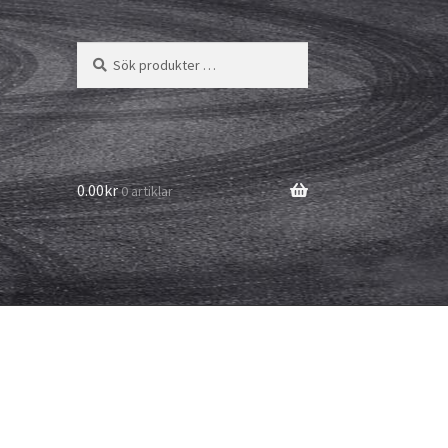
Sök
Sök
efter:
0.00kr
0 artiklar