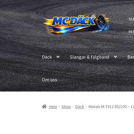
Hoppa
Hoppa
St
till
till
navigering
innehåll
Mi
Däck
Slangar & fälgband
Be
Om oss
Hem
Shop
Däck
Maxxis M-7312 80/100 – 12