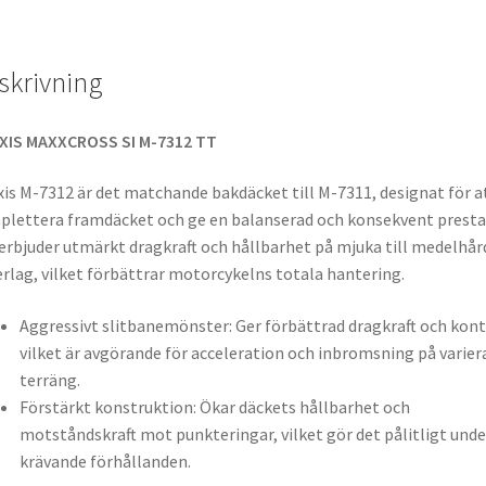
skrivning
XIS MAXXCROSS SI M-7312 TT
is M-7312 är det matchande bakdäcket till M-7311, designat för a
lettera framdäcket och ge en balanserad och konsekvent presta
erbjuder utmärkt dragkraft och hållbarhet på mjuka till medelhår
rlag, vilket förbättrar motorcykelns totala hantering.
Aggressivt slitbanemönster: Ger förbättrad dragkraft och kont
vilket är avgörande för acceleration och inbromsning på varie
terräng.
Förstärkt konstruktion: Ökar däckets hållbarhet och
motståndskraft mot punkteringar, vilket gör det pålitligt unde
krävande förhållanden.