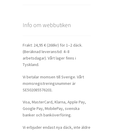
Info om webbutiken
Frakt: 24,95 € (268kr) för 1–2 däck.
(Beräknad leveranstid: 4–8
arbetsdagar). Vårt lager finns i
Tyskland.
Vi betalar momsen till Sverige. Vårt
momsregistreringsnummer är
SE502085576201.
Visa, MasterCard, Klarna, Apple Pay,
Google Pay, MobilePay, svenska
banker och banköverföring.
Vi erbjuder endast nya däck, inte äldre