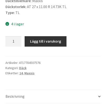
Däcktillverkare:
Maxxis
Däckstorlek:
AT 27 x 11.00 R 14 73K TL
Type:
TL
4 i lager
Maxxis
Lägg till i varukorg
27X11
R
14
73K
Artikelnr:
4717784507576
Kategori:
Däck
MU-
Etiketter:
14
,
Maxxis
10
BIGHORN
2.0
6PR
Beskrivning
mängd