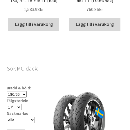
150/70 – 18 70V TL (bak)
46J TT (fram/bak)
1,583.98kr
760.86kr
Lägg till i varukorg
Lägg till i varukorg
Sök MC-däck:
Bredd & höjd:
Fälgstorlek:
Däckmärke: