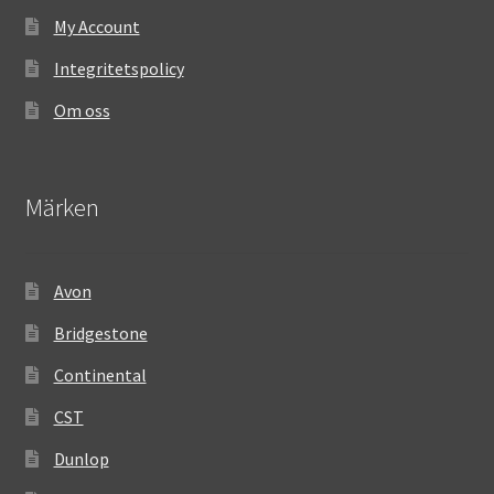
My Account
Integritetspolicy
Om oss
Märken
Avon
Bridgestone
Continental
CST
Dunlop