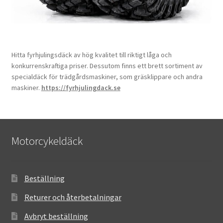
Hitta fyrhjulingsdäck av hög kvalitet till riktigt låga och
konkurrenskraftiga priser. Dessutom finns ett brett sortiment av
specialdäck för trädgårdsmaskiner, som gräsklippare och andra
maskiner.
https://fyrhjulingdack.se
Motorcykeldäck
Beställning
Returer och återbetalningar
Avbryt beställning