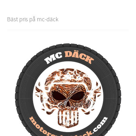
Bäst pris på mc-däck