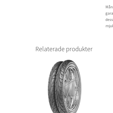
Mång
gara
dess
mjuk
Relaterade produkter