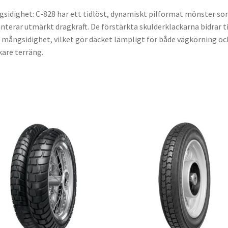
sidighet: C-828 har ett tidlöst, dynamiskt pilformat mönster s
nterar utmärkt dragkraft. De förstärkta skulderklackarna bidrar ti
 mångsidighet, vilket gör däcket lämpligt för både vägkörning oc
are terräng.