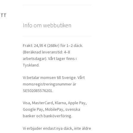
J TT
Info om webbutiken
Frakt: 24,95 € (268kr) för 1–2 däck.
(Beräknad leveranstid: 4–8
arbetsdagar). Vårt lager finns i
Tyskland.
Vi betalar momsen till Sverige. Vårt
momsregistreringsnummer är
SE502085576201.
Visa, MasterCard, Klarna, Apple Pay,
Google Pay, MobilePay, svenska
banker och banköverföring.
Vi erbjuder endast nya däck, inte äldre