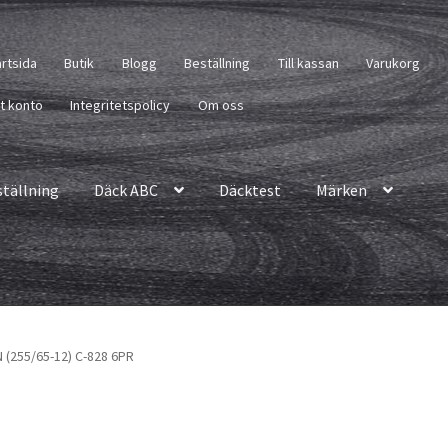
artsida
Butik
Blogg
Beställning
Till kassan
Varukorg
tt konto
Integritetspolicy
Om oss
ställning
Däck ABC
Däcktest
Märken
N (255/65-12) C-828 6PR