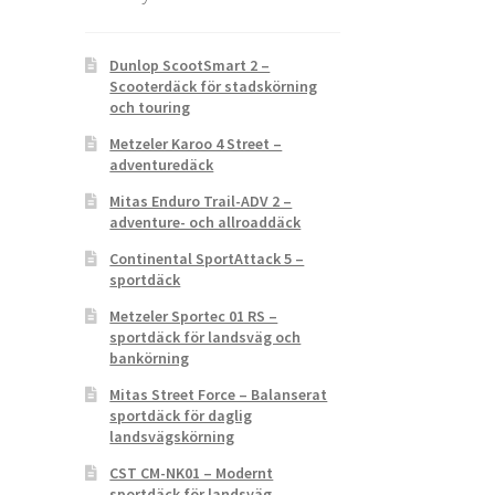
Dunlop ScootSmart 2 –
Scooterdäck för stadskörning
och touring
Metzeler Karoo 4 Street –
adventuredäck
Mitas Enduro Trail-ADV 2 –
adventure- och allroaddäck
Continental SportAttack 5 –
sportdäck
Metzeler Sportec 01 RS –
sportdäck för landsväg och
bankörning
Mitas Street Force – Balanserat
sportdäck för daglig
landsvägskörning
CST CM-NK01 – Modernt
sportdäck för landsväg