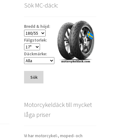
Sök MC-däck:
Bredd & höjd:
Fälgstorlek:
Däckmärke:
Sök
Motorcykeldäck till mycket
låga priser
Vi har motorcykel-, moped- och