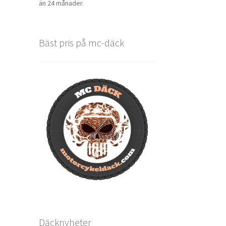
än 24 månader.
Bäst pris på mc-däck
Däcknyheter