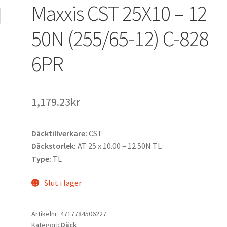
Maxxis CST 25X10 – 12
50N (255/65-12) C-828
6PR
1,179.23kr
Däcktillverkare:
CST
Däckstorlek:
AT 25 x 10.00 – 12 50N TL
Type:
TL
Slut i lager
Artikelnr:
4717784506227
Kategori:
Däck