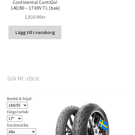
Continental ContiGo!
140/80 – 17 69V TL (bak)
1,810.90kr
Lägg till i varukorg
Sök MC-däck:
Bredd & höjd:
Fälgstorlek:
Däckmärke: