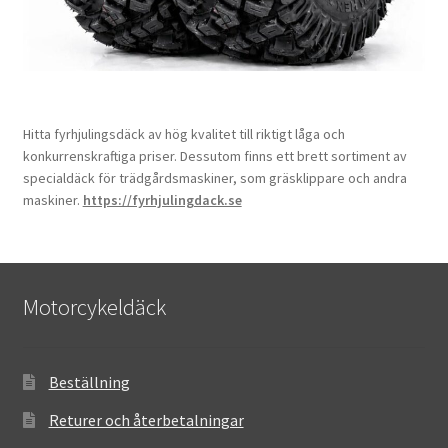
Hitta fyrhjulingsdäck av hög kvalitet till riktigt låga och
konkurrenskraftiga priser. Dessutom finns ett brett sortiment av
specialdäck för trädgårdsmaskiner, som gräsklippare och andra
maskiner.
https://fyrhjulingdack.se
Motorcykeldäck
Beställning
Returer och återbetalningar