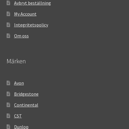
Avbryt beställning
My Account
Integritetspolicy
Om oss
Märken
Avon
Bridgestone
Continental
CST
Dunlop