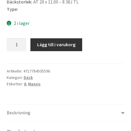
Däckstorlek:
AT 20 x 11.00 – 8 38J TL
Type:
2 i lager
Maxxis
Lägg till i varukorg
20X11
-
8
38J
Artikelnr:
4717784505596
Kategori:
Däck
M-
Etiketter:
8
,
Maxxis
932
RAZR
4PR
mängd
Beskrivning