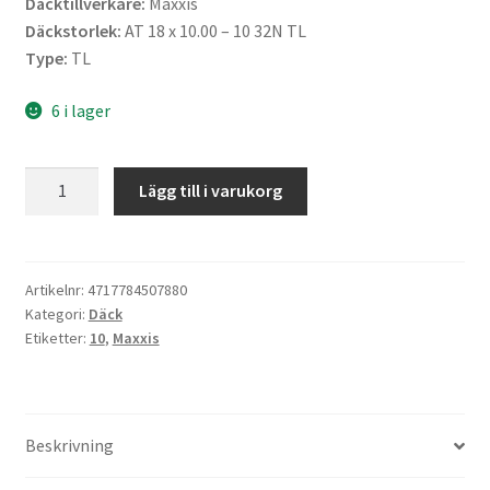
Däcktillverkare:
Maxxis
Däckstorlek:
AT 18 x 10.00 – 10 32N TL
Type:
TL
6 i lager
Maxxis
Lägg till i varukorg
18X10
-
10
32N
Artikelnr:
4717784507880
Kategori:
Däck
(225/40-
Etiketter:
10
,
Maxxis
10)
C-
9273
4PR
Beskrivning
mängd