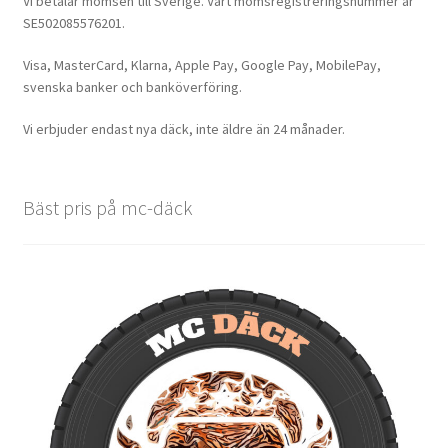
Vi betalar momsen till Sverige. Vårt momsregistreringsnummer är
SE502085576201.
Visa, MasterCard, Klarna, Apple Pay, Google Pay, MobilePay,
svenska banker och banköverföring.
Vi erbjuder endast nya däck, inte äldre än 24 månader.
Bäst pris på mc-däck