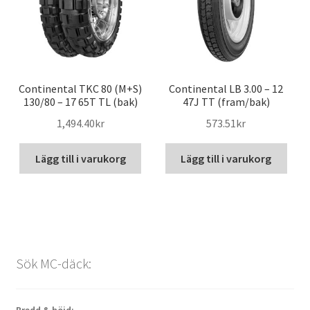
Continental TKC 80 (M+S)
Continental LB 3.00 – 12
130/80 – 17 65T TL (bak)
47J TT (fram/bak)
1,494.40kr
573.51kr
Lägg till i varukorg
Lägg till i varukorg
Sök MC-däck: