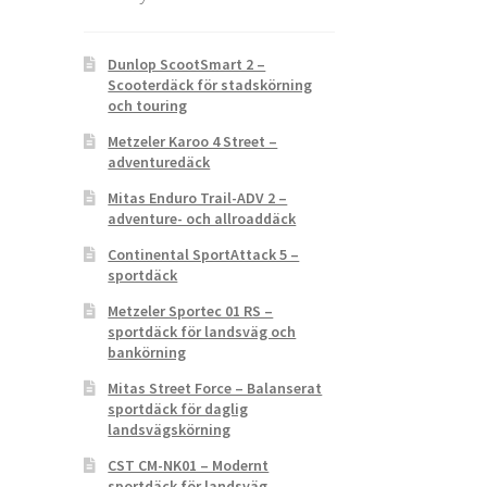
Dunlop ScootSmart 2 –
Scooterdäck för stadskörning
och touring
Metzeler Karoo 4 Street –
adventuredäck
Mitas Enduro Trail-ADV 2 –
adventure- och allroaddäck
Continental SportAttack 5 –
sportdäck
Metzeler Sportec 01 RS –
sportdäck för landsväg och
bankörning
Mitas Street Force – Balanserat
sportdäck för daglig
landsvägskörning
CST CM-NK01 – Modernt
sportdäck för landsväg