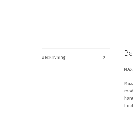
Be
Beskrivning
MAX
Maxx
mode
hant
land