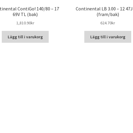
tinental ContiGo! 140/80 – 17
Continental LB 3.00 – 12 47
69V TL (bak)
(fram/bak)
1,810.90kr
624.70kr
Lägg till i varukorg
Lägg till i varukorg