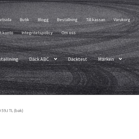
artsida
Butik
Blogg
Beställning
Till kassan
Varukorg
tt konto
Integritetspolicy
Om oss
ställning
Däck ABC
Däcktest
Märken
 59J TL (bak)