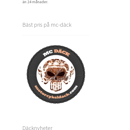
än 24 månader.
Bäst pris på mc-däck
Däcknyheter