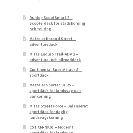
Dunlop ScootSmart 2 –
Scooterdäck för stadskörning
och touring
Metzeler Karoo 4 Street –
adventuredäck
Mitas Enduro Trail-ADV 2 –
adventure- och allroaddäck
Continental SportAttack 5 –
sportdäck
Metzeler Sportec 01 RS –
sportdäck för landsväg och
bankörning
Mitas Street Force – Balanserat
sportdäck för daglig
landsvägskörning
CST CM-NK01 – Modernt
sportdäck för landsväg