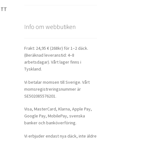
J TT
Info om webbutiken
Frakt: 24,95 € (268kr) för 1–2 däck.
(Beräknad leveranstid: 4–8
arbetsdagar). Vårt lager finns i
Tyskland.
Vi betalar momsen till Sverige. Vårt
momsregistreringsnummer är
SE502085576201.
Visa, MasterCard, Klarna, Apple Pay,
Google Pay, MobilePay, svenska
banker och banköverföring.
Vi erbjuder endast nya däck, inte äldre