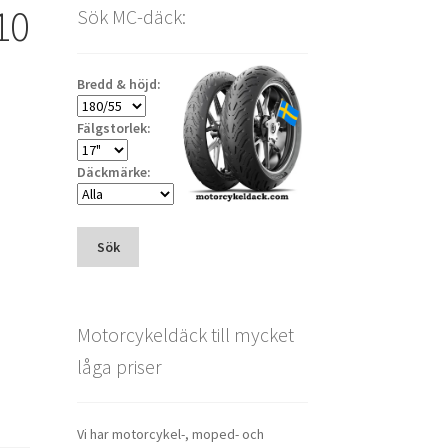
10
Sök MC-däck:
Bredd & höjd:
Fälgstorlek:
Däckmärke:
Sök
Motorcykeldäck till mycket
låga priser
Vi har motorcykel-, moped- och