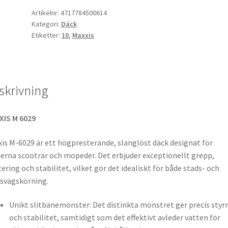
-
Artikelnr:
4717784500614
Kategori:
Däck
10
Etiketter:
10
,
Maxxis
59J
TL
(bak)
mängd
skrivning
XIS M 6029
is M-6029 är ett högpresterande, slanglöst däck designat för
rna scootrar och mopeder. Det erbjuder exceptionellt grepp,
ering och stabilitet, vilket gör det idealiskt för både stads- och
svägskörning.
Unikt slitbanemönster: Det distinkta mönstret ger precis styr
och stabilitet, samtidigt som det effektivt avleder vatten för