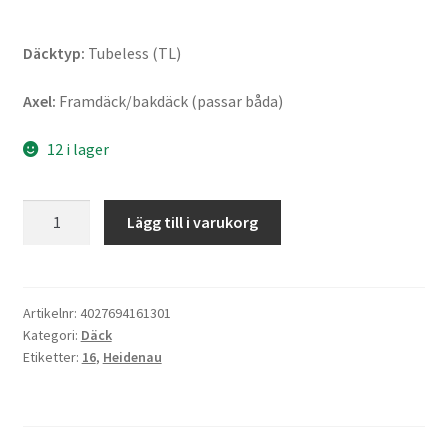
Däcktyp:
Tubeless (TL)
Axel:
Framdäck/bakdäck (passar båda)
12 i lager
Heidenau
Lägg till i varukorg
K
66
Snowtex
(M+S)
Artikelnr:
4027694161301
Kategori:
Däck
90/80
Etiketter:
16
,
Heidenau
-
16
52J
TL