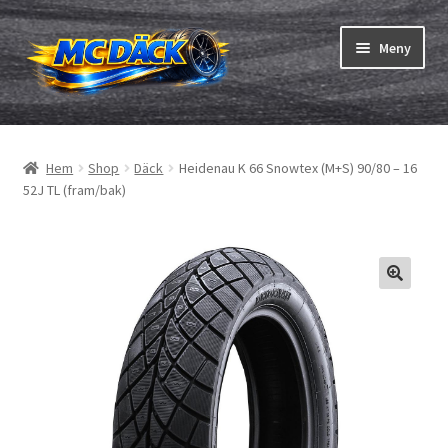
Hoppa
Hoppa
Meny
till
till
navigering
innehåll
Expand
Däck
underm
Hem
Shop
Däck
Heidenau K 66 Snowtex (M+S) 90/80 – 16
Expand
Slangar & fälgband
52J TL (fram/bak)
underm
Beställning
Expand
Däck ABC
underm
Däcktest
Expand
Märken
underm
Om oss