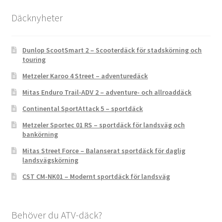
Däcknyheter
Dunlop ScootSmart 2 – Scooterdäck för stadskörning och
touring
Metzeler Karoo 4 Street – adventuredäck
Mitas Enduro Trail-ADV 2 – adventure- och allroaddäck
Continental SportAttack 5 – sportdäck
Metzeler Sportec 01 RS – sportdäck för landsväg och
bankörning
Mitas Street Force – Balanserat sportdäck för daglig
landsvägskörning
CST CM-NK01 – Modernt sportdäck för landsväg
Behöver du ATV-däck?