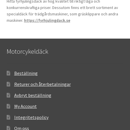
Hitta fyrhjulingsdäck av hög kvalitet till riktigt låga och
konkurrenskraftiga priser. Dessutom finns ett brett sortiment av
specialdäck för trädgårdsmaskiner, som gräsklippare och andra
maskiner.
https://fyrhjulingdack.se
Motorcykeldäck
Beställning
Returer och återbetalningar
Avbryt beställning
My Account
Integritetspolicy
Om oss