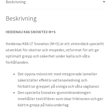
Beskrivning
(fram/bak)
mängd
Beskrivning
HEIDENAU K66 SNOWTEX M+S
Heidenau K66 LT Snowtex (M+S) är ett vinterdäck speciellt
utvecklat för skotrar och mopeder, utformat för att ge
optimalt grepp och säkerhet under kalla och våta
förhållanden.
Det öppna mönstret med integrerade lameller
säkerställer effektiv vattenavledning och
förbättrar greppet på snöiga och våta vägbanor.
Den speciella Snowtex-gummiblandningen
innehåller textilfibrer som ökar friktionen och ger
bättre grepp på hala underlag.