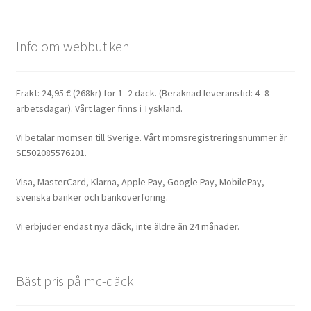
Info om webbutiken
Frakt: 24,95 € (268kr) för 1–2 däck. (Beräknad leveranstid: 4–8
arbetsdagar). Vårt lager finns i Tyskland.
Vi betalar momsen till Sverige. Vårt momsregistreringsnummer är
SE502085576201.
Visa, MasterCard, Klarna, Apple Pay, Google Pay, MobilePay,
svenska banker och banköverföring.
Vi erbjuder endast nya däck, inte äldre än 24 månader.
Bäst pris på mc-däck