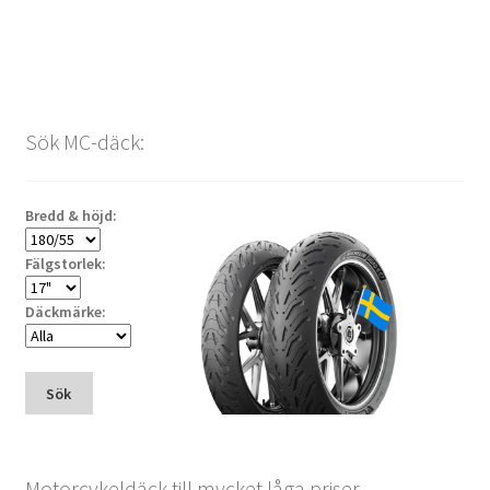
Sök MC-däck:
Bredd & höjd:
Fälgstorlek:
Däckmärke:
Sök
Motorcykeldäck till mycket låga priser