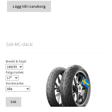
Lägg till i varukorg
Sök MC-däck:
Bredd & höjd:
Fälgstorlek:
Däckmärke:
Sök