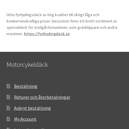
Hitta fyrhjulingsdäck av hög kvalitet till riktigt låga och
konkurrenskraftiga priser. Dessutom finns ett brett sortiment av
specialdäck för trädgårdsmaskiner, som gräsklippare och andra
maskiner.
https://fyrhjulingdack.se
Motorcykeldäck
Beställning
Returer och återbetalningar
Avbryt beställning
My Account