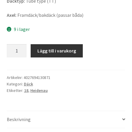
Däcktyp:
Tube type (TT)
Axel:
Framdäck/bakdäck (passar båda)
9 i lager
Heidenau
Lägg till i varukorg
K
65
OMR
3.50
Artikelnr:
4027694130871
Kategori:
Däck
-
Etiketter:
18
,
Heidenau
18
56H
TT
(fram/bak)
Beskrivning
mängd