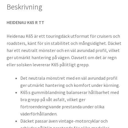
Beskrivning
HEIDENAU K65 R TT
Heidenau K65 är ett touringdäck utformat för cruisers och
roadsters, känt för sin stabilitet och mångsidighet. Däcket
har ett neutralt mönster och en väl avrundad profil, vilket
ger utmärkt hantering på vägen. Oavsett om det är regn
eller solsken levererar K65 pålitligt grepp.
Det neutrala mönstret med en väl avrundad profil
ger utmärkt hantering och komfort under körning.
K65:s gummiblandning balanserar hållbarhet med
bra grepp på våt asfalt, vilket ger
förtroendeingivande prestanda under olika
väderförhållanden.
Däcket passar även vintage-motorcyklar och