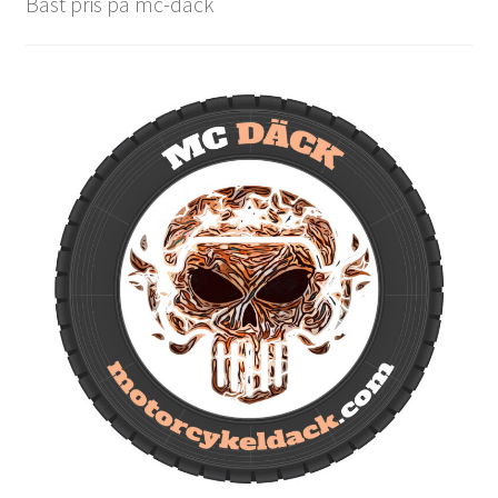
Bäst pris på mc-däck