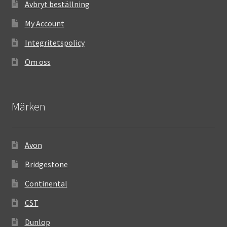
Avbryt beställning
My Account
Integritetspolicy
Om oss
Märken
Avon
Bridgestone
Continental
CST
Dunlop