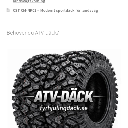
landsvägskörning
CST CM-NK01 – Modernt sportdäck för landsväg
Behöver du ATV-däck?