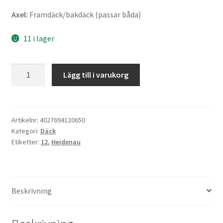
Axel:
Framdäck/bakdäck (passar båda)
11 i lager
Heidenau
Lägg till i varukorg
K
3
3.50
-
Artikelnr:
4027694120650
Kategori:
Däck
12
Etiketter:
12
,
Heidenau
56M
TT
(fram/bak)
mängd
Beskrivning