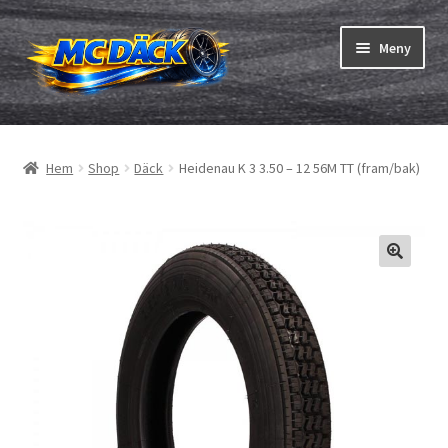
Hoppa
Hoppa
Meny
till
till
navigering
innehåll
Expand
Däck
underm
Hem
Shop
Däck
Heidenau K 3 3.50 – 12 56M TT (fram/bak)
Expand
Slangar & fälgband
underm
Beställning
Expand
Däck ABC
underm
Däcktest
Expand
Märken
underm
Om oss