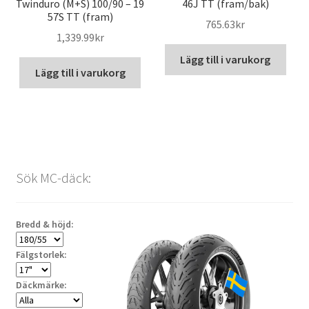
Twinduro (M+S) 100/90 – 19
46J TT (fram/bak)
57S TT (fram)
765.63kr
1,339.99kr
Lägg till i varukorg
Lägg till i varukorg
Sök MC-däck:
Bredd & höjd:
Fälgstorlek:
Däckmärke: