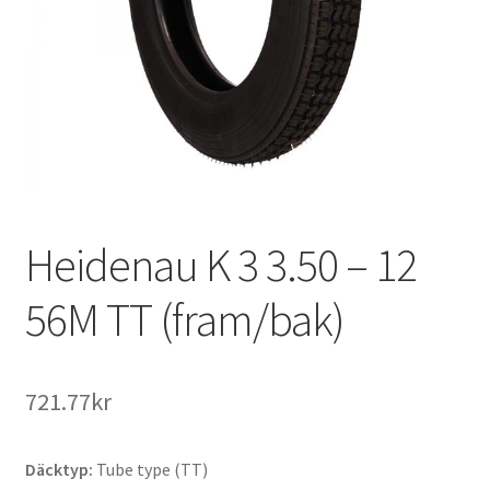
Heidenau K 3 3.50 – 12
56M TT (fram/bak)
721.77kr
Däcktyp:
Tube type (TT)