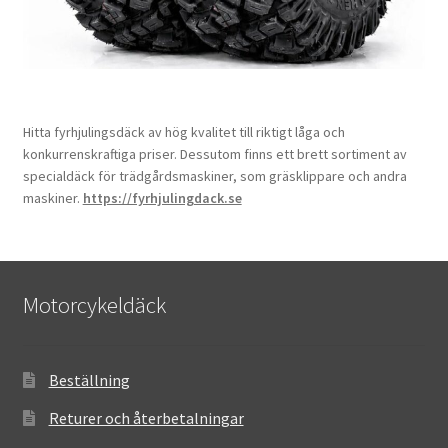
Hitta fyrhjulingsdäck av hög kvalitet till riktigt låga och
konkurrenskraftiga priser. Dessutom finns ett brett sortiment av
specialdäck för trädgårdsmaskiner, som gräsklippare och andra
maskiner.
https://fyrhjulingdack.se
Motorcykeldäck
Beställning
Returer och återbetalningar