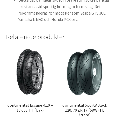
Detta däck är idealiskt för förare som söker pålitlig
prestanda vid sportig körning och cruising. Det
rekommenderas för modeller som Vespa GTS 300,
Yamaha NMAX och Honda PCX osv…
Relaterade produkter
Continental Escape 4.10 –
Continental SportAttack
18 60S TT (bak)
120/70 ZR 17 (58W) TL
(fram)