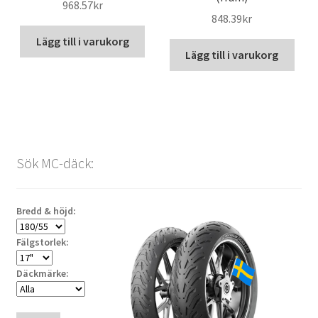
968.57kr
848.39kr
Lägg till i varukorg
Lägg till i varukorg
Sök MC-däck:
Bredd & höjd:
Fälgstorlek:
Däckmärke: