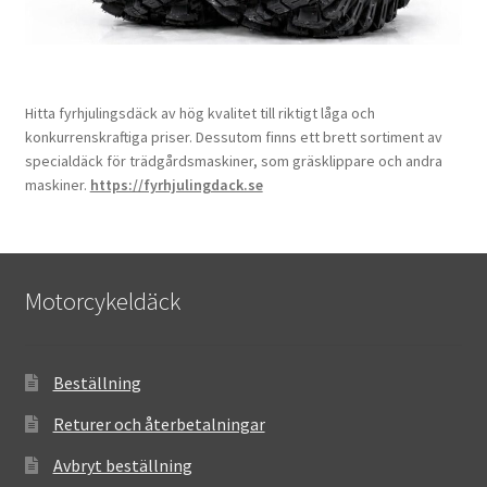
Hitta fyrhjulingsdäck av hög kvalitet till riktigt låga och
konkurrenskraftiga priser. Dessutom finns ett brett sortiment av
specialdäck för trädgårdsmaskiner, som gräsklippare och andra
maskiner.
https://fyrhjulingdack.se
Motorcykeldäck
Beställning
Returer och återbetalningar
Avbryt beställning