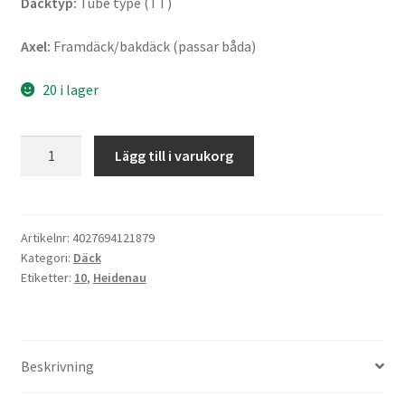
Däcktyp:
Tube type (TT)
Axel:
Framdäck/bakdäck (passar båda)
20 i lager
Heidenau
Lägg till i varukorg
K
80
SR
3.50
Artikelnr:
4027694121879
Kategori:
Däck
-
Etiketter:
10
,
Heidenau
10
59M
TT
(fram/bak)
Beskrivning
mängd