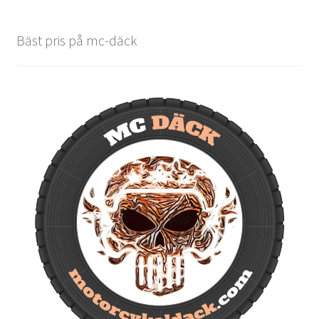
Bäst pris på mc-däck