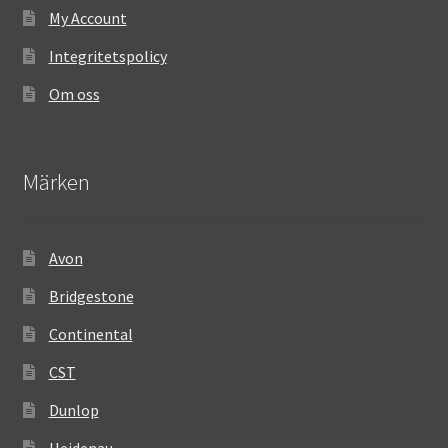
My Account
Integritetspolicy
Om oss
Märken
Avon
Bridgestone
Continental
CST
Dunlop
Heidenau