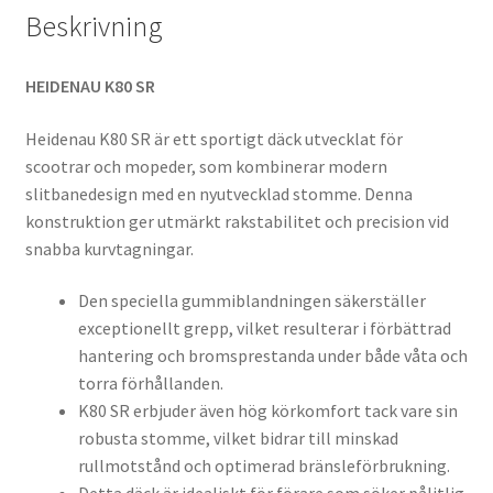
Beskrivning
HEIDENAU K80 SR
Heidenau K80 SR är ett sportigt däck utvecklat för
scootrar och mopeder, som kombinerar modern
slitbanedesign med en nyutvecklad stomme. Denna
konstruktion ger utmärkt rakstabilitet och precision vid
snabba kurvtagningar.
Den speciella gummiblandningen säkerställer
exceptionellt grepp, vilket resulterar i förbättrad
hantering och bromsprestanda under både våta och
torra förhållanden.
K80 SR erbjuder även hög körkomfort tack vare sin
robusta stomme, vilket bidrar till minskad
rullmotstånd och optimerad bränsleförbrukning.