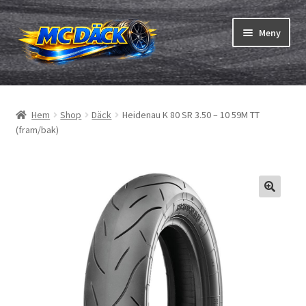
Hoppa
Hoppa
Meny
till
till
navigering
innehåll
Expand
Däck
underm
Hem
Shop
Däck
Heidenau K 80 SR 3.50 – 10 59M TT
Expand
Slangar & fälgband
(fram/bak)
underm
Beställning
Expand
Däck ABC
underm
Däcktest
Expand
Märken
underm
Om oss