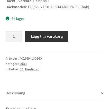
Däcktillverkare:
Heidenau
Däckmodell:
180/65 B 16 81H K34 ARROW TL (bak)
6 i lager
Heidenau
Lägg till i varukorg
180/65
B
16
81H
Artikelnr:
4027694130260
Kategori:
Däck
K34
Etiketter:
16
,
Heidenau
ARROW
TL
(bak)
mängd
Beskrivning