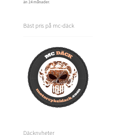
än 24 månader.
Bäst pris på mc-däck
Däcknyheter