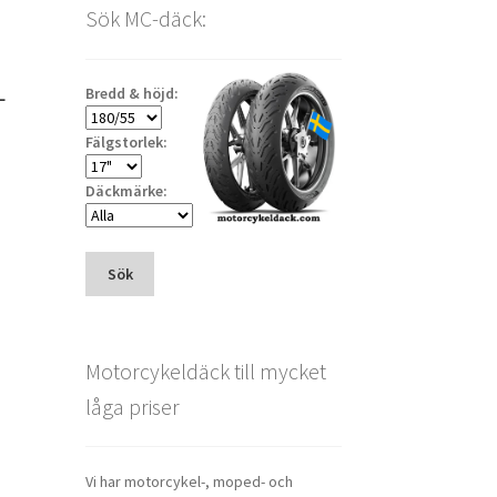
Sök MC-däck:
L
Bredd & höjd:
Fälgstorlek:
Däckmärke:
Sök
Motorcykeldäck till mycket
låga priser
Vi har motorcykel-, moped- och