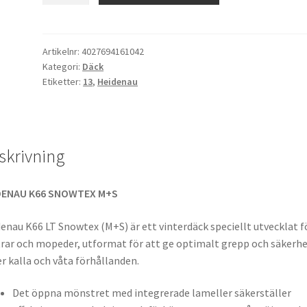
66
Snowtex
(M+S)
Artikelnr:
4027694161042
Kategori:
Däck
150/70
Etiketter:
13
,
Heidenau
-
13
64S
TL
skrivning
(bak)
mängd
DENAU K66 SNOWTEX M+S
enau K66 LT Snowtex (M+S) är ett vinterdäck speciellt utvecklat f
rar och mopeder, utformat för att ge optimalt grepp och säkerh
r kalla och våta förhållanden.
Det öppna mönstret med integrerade lameller säkerställer