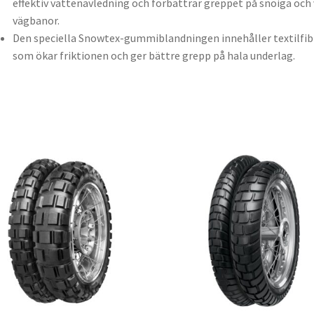
effektiv vattenavledning och förbättrar greppet på snöiga och
vägbanor.
Den speciella Snowtex-gummiblandningen innehåller textilfib
som ökar friktionen och ger bättre grepp på hala underlag.