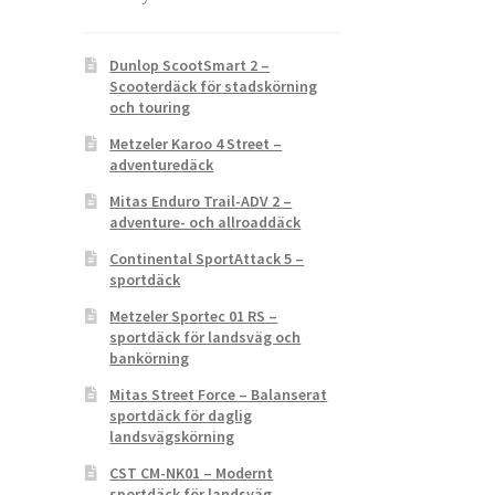
Dunlop ScootSmart 2 –
Scooterdäck för stadskörning
och touring
Metzeler Karoo 4 Street –
adventuredäck
Mitas Enduro Trail-ADV 2 –
adventure- och allroaddäck
Continental SportAttack 5 –
sportdäck
Metzeler Sportec 01 RS –
sportdäck för landsväg och
bankörning
Mitas Street Force – Balanserat
sportdäck för daglig
landsvägskörning
CST CM-NK01 – Modernt
sportdäck för landsväg