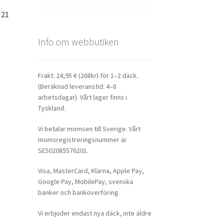
 21
Info om webbutiken
Frakt: 24,95 € (268kr) för 1–2 däck.
(Beräknad leveranstid: 4–8
arbetsdagar). Vårt lager finns i
Tyskland.
Vi betalar momsen till Sverige. Vårt
momsregistreringsnummer är
SE502085576201.
Visa, MasterCard, Klarna, Apple Pay,
Google Pay, MobilePay, svenska
banker och banköverföring.
Vi erbjuder endast nya däck, inte äldre