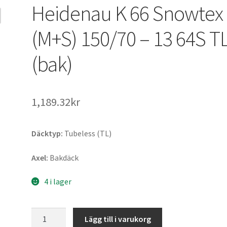
Heidenau K 66 Snowtex
(M+S) 150/70 – 13 64S T
(bak)
1,189.32kr
Däcktyp:
Tubeless (TL)
Axel:
Bakdäck
4 i lager
Heidenau
Lägg till i varukorg
K