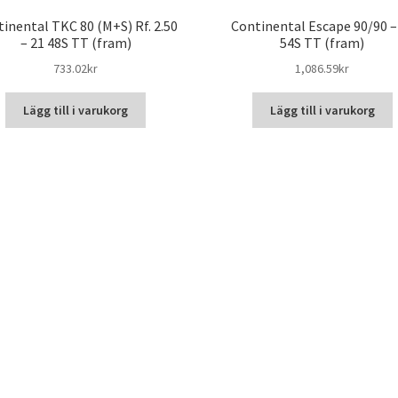
inental TKC 80 (M+S) Rf. 2.50
Continental Escape 90/90 –
– 21 48S TT (fram)
54S TT (fram)
733.02kr
1,086.59kr
Lägg till i varukorg
Lägg till i varukorg