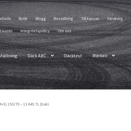
artsida
Butik
Blogg
Beställning
Till kassan
Varukorg
tt konto
Integritetspolicy
Om oss
ställning
Däck ABC
Däcktest
Märken
+S) 150/70 – 13 64S TL (bak)